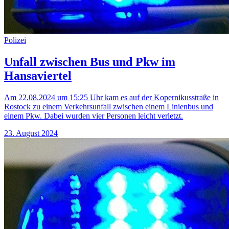
Polizei
Unfall zwischen Bus und Pkw im
Hansaviertel
Am 22.08.2024 um 15:25 Uhr kam es auf der Kopernikusstraße in
Rostock zu einem Verkehrsunfall zwischen einem Linienbus und
einem Pkw. Dabei wurden vier Personen leicht verletzt.
23. August 2024