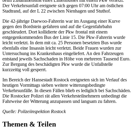
beim Zusammenstoß eines Linienbusses mit einem Pkw verletzt.
Der Verkehrsunfall ereignete sich gegen 07:00 Uhr am östlichen
Stadtrand, auf der L 22 zwischen Nienhagen und Stuthof.
Die 42-jährige Daewoo-Fahrerin war im Ausgang einer Kurve
gegen den Bordstein gefahren und auf die Gegenfahrbahn
geschleudert. Dort kollidierte der Pkw frontal mit einem
entgegenkommenden Bus der Linie 15. Die Pkw-Fahrerin wurde
leicht verletzt. In dem mit ca. 25 Personen besetzten Bus wurde
ebenfalls eine Insassin leicht verletzt. Beide Frauen wurden zur
Untersuchung ins Krankenhaus eingeliefert. An den Fahrzeugen
entstand jeweils Sachschaden in Höhe von mehreren Tausend Euro.
Zur Bergung des beschädigten Pkw wurde die Unfallstelle
kurzzeitig voll gesperrt.
Im Bereich der Hansestadt Rostock ereigneten sich im Verlauf des
heutigen Vormittags sieben weitere witterungsbedingte
Verkehrsunfälle. In diesen Fällen blieb es lediglich bei Sachschäden.
Die Rostocker Polizei rät allen Verkehrsteilnehmern unbedingt die
Fahrweise der Witterung anzupassen und langsam zu fahren.
Quelle: Polizeiinspektion Rostock
Themen & Teilen