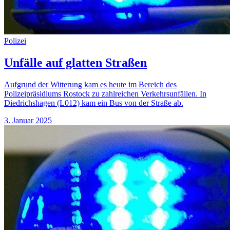
Polizei
Unfälle auf glatten Straßen
Aufgrund der Witterung kam es heute im Bereich des
Polizeipräsidiums Rostock zu zahlreichen Verkehrsunfällen. In
Diedrichshagen (L012) kam ein Bus von der Straße ab.
3. Januar 2025