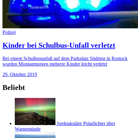
Polizei
Kinder bei Schulbus-Unfall verletzt
Bei einem Schulbusunfall auf dem Parkplatz Südring in Rostock
wurden Montagmorgen mehrere Kinder leicht verletzt
29. Oktober 2019
Beliebt
Spektakuläre Polarlichter über
Warnemünde