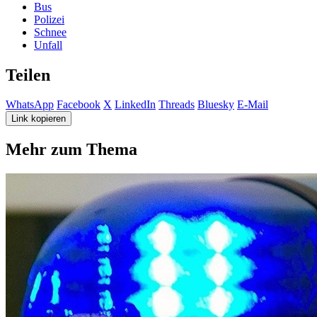
Bus
Polizei
Schnee
Unfall
Teilen
WhatsApp
Facebook
X
LinkedIn
Threads
Bluesky
E-Mail
Link kopieren
Mehr zum Thema