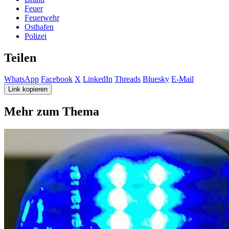
Feuer
Feuerwehr
Osthafen
Polizei
Teilen
WhatsApp
Facebook
X
LinkedIn
Threads
Bluesky
E-Mail
Link kopieren
Mehr zum Thema