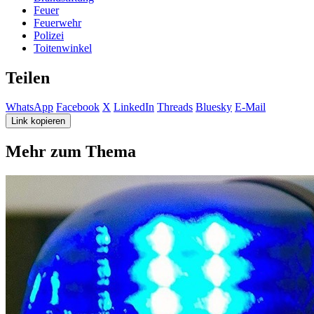
Feuer
Feuerwehr
Polizei
Toitenwinkel
Teilen
WhatsApp
Facebook
X
LinkedIn
Threads
Bluesky
E-Mail
Link kopieren
Mehr zum Thema