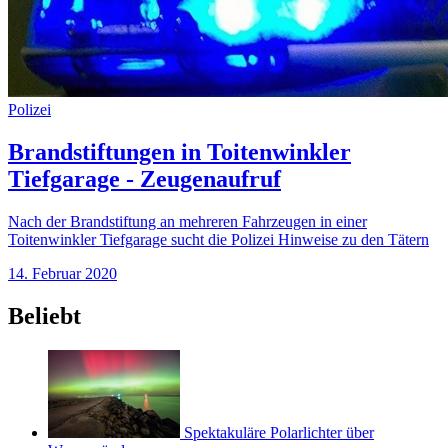
Polizei
Brandstiftungen in Toitenwinkler
Tiefgarage - Zeugenaufruf
Nach der Brandstiftung an mehreren Fahrzeugen in einer
Toitenwinkler Tiefgarage sucht die Polizei Hinweise zu den Tätern
14. Februar 2020
Beliebt
Spektakuläre Polarlichter über