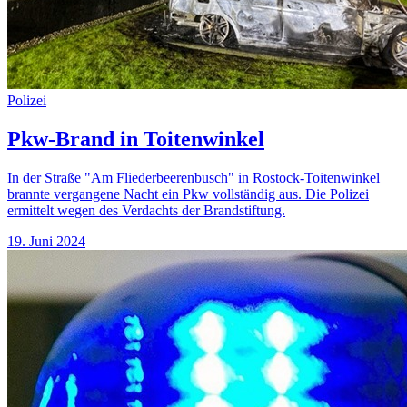
Polizei
Pkw-Brand in Toitenwinkel
In der Straße "Am Fliederbeerenbusch" in Rostock-Toitenwinkel
brannte vergangene Nacht ein Pkw vollständig aus. Die Polizei
ermittelt wegen des Verdachts der Brandstiftung.
19. Juni 2024