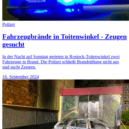
Polizei
Fahrzeugbrände in Toitenwinkel - Zeugen
gesucht
In der Nacht auf Sonntag gerieten in Rostock-Toitenwinkel zwei
Fahrzeuge in Brand. Die Polizei schließt Brandstiftung nicht aus
und sucht Zeugen.
16. September 2024