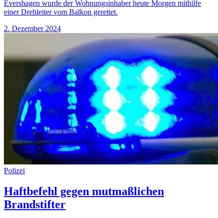
Evershagen wurde der Wohnungsinhaber heute Morgen mithilfe
einer Drehleiter vom Balkon gerettet.
2. Dezember 2024
Polizei
Haftbefehl gegen mutmaßlichen
Brandstifter