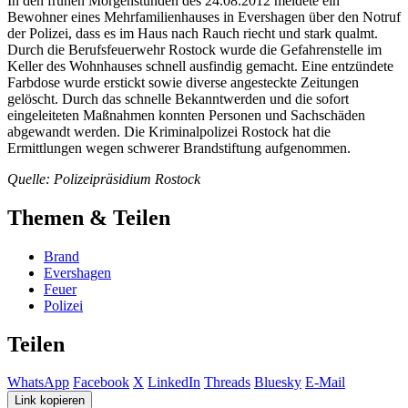
In den frühen Morgenstunden des 24.08.2012 meldete ein
Bewohner eines Mehrfamilienhauses in Evershagen über den Notruf
der Polizei, dass es im Haus nach Rauch riecht und stark qualmt.
Durch die Berufsfeuerwehr Rostock wurde die Gefahrenstelle im
Keller des Wohnhauses schnell ausfindig gemacht. Eine entzündete
Farbdose wurde erstickt sowie diverse angesteckte Zeitungen
gelöscht. Durch das schnelle Bekanntwerden und die sofort
eingeleiteten Maßnahmen konnten Personen und Sachschäden
abgewandt werden. Die Kriminalpolizei Rostock hat die
Ermittlungen wegen schwerer Brandstiftung aufgenommen.
Quelle: Polizeipräsidium Rostock
Themen & Teilen
Brand
Evershagen
Feuer
Polizei
Teilen
WhatsApp
Facebook
X
LinkedIn
Threads
Bluesky
E-Mail
Link kopieren