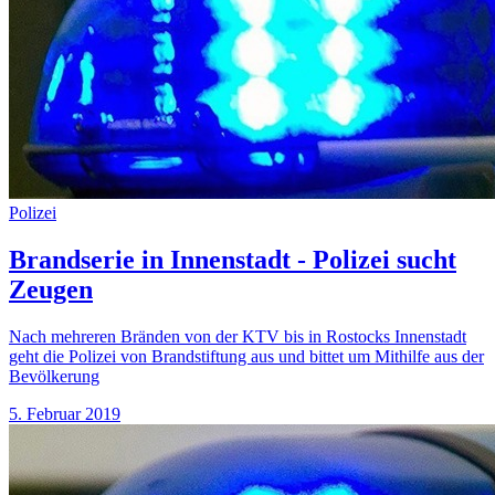
Polizei
Brandserie in Innenstadt - Polizei sucht
Zeugen
Nach mehreren Bränden von der KTV bis in Rostocks Innenstadt
geht die Polizei von Brandstiftung aus und bittet um Mithilfe aus der
Bevölkerung
5. Februar 2019