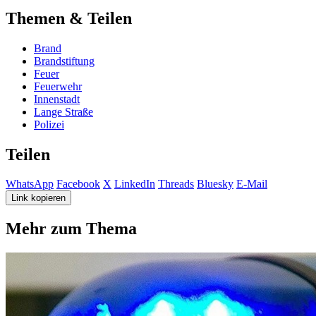
Themen & Teilen
Brand
Brandstiftung
Feuer
Feuerwehr
Innenstadt
Lange Straße
Polizei
Teilen
WhatsApp
Facebook
X
LinkedIn
Threads
Bluesky
E-Mail
Link kopieren
Mehr zum Thema