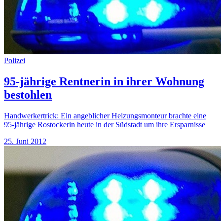
Polizei
95-jährige Rentnerin in ihrer Wohnung
bestohlen
Handwerkertrick: Ein angeblicher Heizungsmonteur brachte eine
95-jährige Rostockerin heute in der Südstadt um ihre Ersparnisse
25. Juni 2012