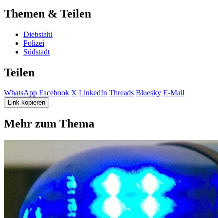
Themen & Teilen
Diebstahl
Polizei
Südstadt
Teilen
WhatsApp
Facebook
X
LinkedIn
Threads
Bluesky
E-Mail
Link kopieren
Mehr zum Thema