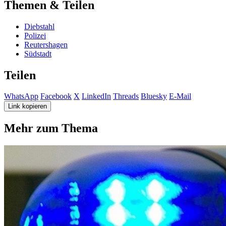
Themen & Teilen
Diebstahl
Polizei
Reutershagen
Südstadt
Teilen
WhatsApp
Facebook
X
LinkedIn
Threads
Bluesky
E-Mail
Link kopieren
Mehr zum Thema