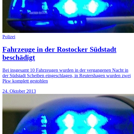
Polizei
Fahrzeuge in der Rostocker Südstadt
beschädigt
Bei insgesamt 10 Fahrzeugen wurden in der vergangenen Nacht in
der Südstadt Scheiben eingeschlagen, in Reutershagen wurden zwei
Pkw komplett gestohlen
24. Oktober 2013