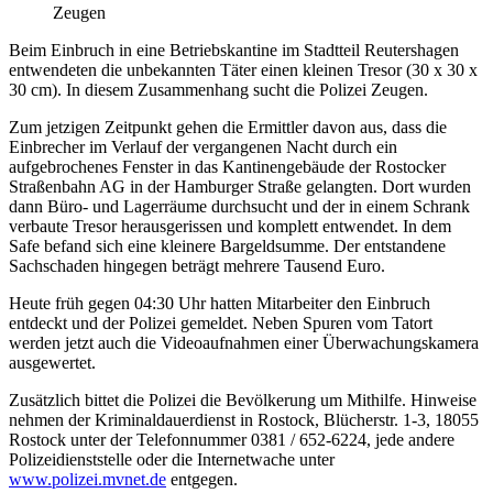
Zeugen
Beim Einbruch in eine Betriebskantine im Stadtteil Reutershagen
entwendeten die unbekannten Täter einen kleinen Tresor (30 x 30 x
30 cm). In diesem Zusammenhang sucht die Polizei Zeugen.
Zum jetzigen Zeitpunkt gehen die Ermittler davon aus, dass die
Einbrecher im Verlauf der vergangenen Nacht durch ein
aufgebrochenes Fenster in das Kantinengebäude der Rostocker
Straßenbahn AG in der Hamburger Straße gelangten. Dort wurden
dann Büro- und Lagerräume durchsucht und der in einem Schrank
verbaute Tresor herausgerissen und komplett entwendet. In dem
Safe befand sich eine kleinere Bargeldsumme. Der entstandene
Sachschaden hingegen beträgt mehrere Tausend Euro.
Heute früh gegen 04:30 Uhr hatten Mitarbeiter den Einbruch
entdeckt und der Polizei gemeldet. Neben Spuren vom Tatort
werden jetzt auch die Videoaufnahmen einer Überwachungskamera
ausgewertet.
Zusätzlich bittet die Polizei die Bevölkerung um Mithilfe. Hinweise
nehmen der Kriminaldauerdienst in Rostock, Blücherstr. 1-3, 18055
Rostock unter der Telefonnummer 0381 / 652-6224, jede andere
Polizeidienststelle oder die Internetwache unter
www.polizei.mvnet.de
entgegen.