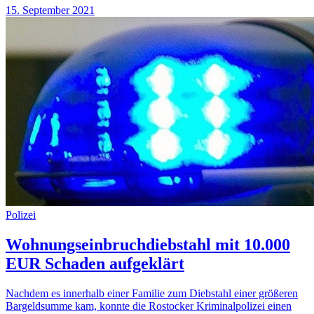
15. September 2021
Polizei
Wohnungseinbruchdiebstahl mit 10.000
EUR Schaden aufgeklärt
Nachdem es innerhalb einer Familie zum Diebstahl einer größeren
Bargeldsumme kam, konnte die Rostocker Kriminalpolizei einen