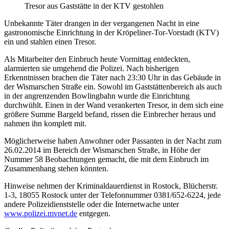
Tresor aus Gaststätte in der KTV gestohlen
Unbekannte Täter drangen in der vergangenen Nacht in eine
gastronomische Einrichtung in der Kröpeliner-Tor-Vorstadt (KTV)
ein und stahlen einen Tresor.
Als Mitarbeiter den Einbruch heute Vormittag entdeckten,
alarmierten sie umgehend die Polizei. Nach bisherigen
Erkenntnissen brachen die Täter nach 23:30 Uhr in das Gebäude in
der Wismarschen Straße ein. Sowohl im Gaststättenbereich als auch
in der angrenzenden Bowlingbahn wurde die Einrichtung
durchwühlt. Einen in der Wand verankerten Tresor, in dem sich eine
größere Summe Bargeld befand, rissen die Einbrecher heraus und
nahmen ihn komplett mit.
Möglicherweise haben Anwohner oder Passanten in der Nacht zum
26.02.2014 im Bereich der Wismarschen Straße, in Höhe der
Nummer 58 Beobachtungen gemacht, die mit dem Einbruch im
Zusammenhang stehen könnten.
Hinweise nehmen der Kriminaldauerdienst in Rostock, Blücherstr.
1-3, 18055 Rostock unter der Telefonnummer 0381/652-6224, jede
andere Polizeidienststelle oder die Internetwache unter
www.polizei.mvnet.de
entgegen.