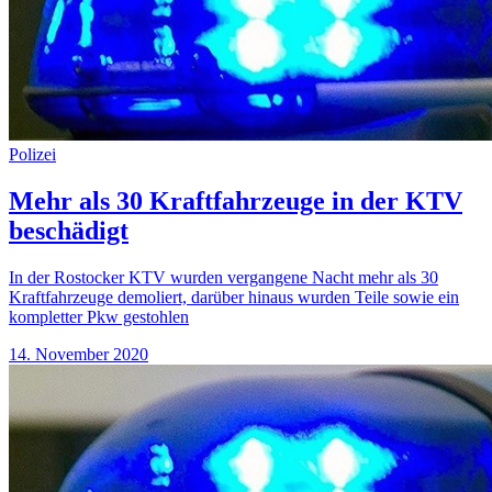
Polizei
Mehr als 30 Kraftfahrzeuge in der KTV
beschädigt
In der Rostocker KTV wurden vergangene Nacht mehr als 30
Kraftfahrzeuge demoliert, darüber hinaus wurden Teile sowie ein
kompletter Pkw gestohlen
14. November 2020