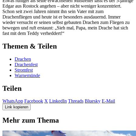
Etwas ruhiger als seine erwachsenen Mitstreiter lässt es der 5-jährige
Edgar aus Rostock angehen – aber nicht weniger konzentriert.
Schon seit zwei Jahren nimmt ihn sein Vater mit zum
Drachenfliegen und heute ist er besonders ausdauernd. Immer
wieder versucht er seinen selbst gebauten Drachen zum Fliegen zu
bewegen und ruft erstaunt: „Sieh mal, Papa, mein Drache hat sich
fast mit dem Teddy verheddert!“
Themen & Teilen
Drachen
Drachenfest
Stromfest
Warnemünde
Teilen
WhatsApp
Facebook
X
LinkedIn
Threads
Bluesky
E-Mail
Link kopieren
Mehr zum Thema