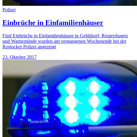
Polizei
Einbrüche in Einfamilienhäuser
Fünf Einbrüche in Einfamilienhäuser in Gehldsorf, Reutershagen
und Warnemünde wurden am vergangenen Wochenende bei der
Rostocker Polizei angezeigt
23. Oktober 2017