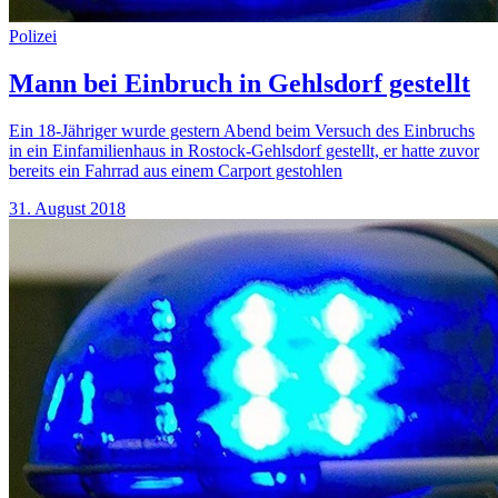
Polizei
Mann bei Einbruch in Gehlsdorf gestellt
Ein 18-Jähriger wurde gestern Abend beim Versuch des Einbruchs
in ein Einfamilienhaus in Rostock-Gehlsdorf gestellt, er hatte zuvor
bereits ein Fahrrad aus einem Carport gestohlen
31. August 2018