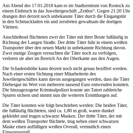
Am Abend des 17.01.2018 kam es im Stadtzentrum von Rostock zu
einem Einbruch in das Juweliergeschäft „Zeitlos“. Gegen 21:20 Uhr
drangen drei derzeit noch unbekannte Täter durch die Eingangstür
in den Schmuckladen ein und zerstörten gewaltsam die dortigen
Vitrinen.
Anschließend flüchteten zwei der Täter mit ihrer Beute fußläufig in
Richtung der Langen Straße. Der dritte Täter fuhr in einem weißen
Transporter über den neuen Markt in unbekannte Richtung davon.
Zwei mutige Zeugen versuchten die Täter noch zu verfolgen,
verloren sie aber im Bereich An der Oberkante aus den Augen.
Die Schadenshöhe kann derzeit noch nicht genau beziffert werden.
Nach einer ersten Sichtung einer Mitarbeiterin des
Juweliergeschäftes kann davon ausgegangen werden, dass die Täter
Diebesgut im Wert von mehreren tausend Euro entwenden konnten.
Die hinzugezogene Kriminalpolizei konnte am Tatort zahlreiche
Spuren sichern und nimmt nun die weiteren Ermittlungen auf.
Die Täter konnten wie folgt beschrieben werden: Die beiden Täter,
die fußläufig flüchteten, sind ca. 1,80 m groß, waren dunkel
gekleidet und trugen schwarze Masken. Der dritte Täter, der mit
dem weißen Transporter flüchtete, trug neben einer schwarzen
Maske einen auffälligen weißen Overall, vermutlich einen
Einwegoverall.