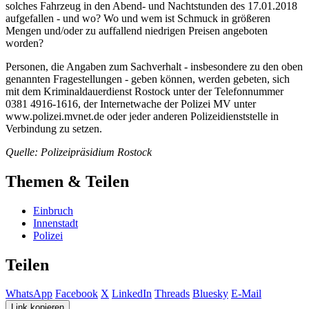
solches Fahrzeug in den Abend- und Nachtstunden des 17.01.2018
aufgefallen - und wo? Wo und wem ist Schmuck in größeren
Mengen und/oder zu auffallend niedrigen Preisen angeboten
worden?
Personen, die Angaben zum Sachverhalt - insbesondere zu den oben
genannten Fragestellungen - geben können, werden gebeten, sich
mit dem Kriminaldauerdienst Rostock unter der Telefonnummer
0381 4916-1616, der Internetwache der Polizei MV unter
www.polizei.mvnet.de oder jeder anderen Polizeidienststelle in
Verbindung zu setzen.
Quelle: Polizeipräsidium Rostock
Themen & Teilen
Einbruch
Innenstadt
Polizei
Teilen
WhatsApp
Facebook
X
LinkedIn
Threads
Bluesky
E-Mail
Link kopieren