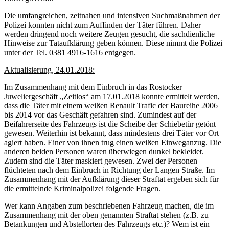
Die umfangreichen, zeitnahen und intensiven Suchmaßnahmen der
Polizei konnten nicht zum Auffinden der Täter führen. Daher
werden dringend noch weitere Zeugen gesucht, die sachdienliche
Hinweise zur Tataufklärung geben können. Diese nimmt die Polizei
unter der Tel. 0381 4916-1616 entgegen.
Aktualisierung, 24.01.2018:
Im Zusammenhang mit dem Einbruch in das Rostocker
Juweliergeschäft „Zeitlos“ am 17.01.2018 konnte ermittelt werden,
dass die Täter mit einem weißen Renault Trafic der Baureihe 2006
bis 2014 vor das Geschäft gefahren sind. Zumindest auf der
Beifahrerseite des Fahrzeugs ist die Scheibe der Schiebetür getönt
gewesen. Weiterhin ist bekannt, dass mindestens drei Täter vor Ort
agiert haben. Einer von ihnen trug einen weißen Einweganzug. Die
anderen beiden Personen waren überwiegen dunkel bekleidet.
Zudem sind die Täter maskiert gewesen. Zwei der Personen
flüchteten nach dem Einbruch in Richtung der Langen Straße. Im
Zusammenhang mit der Aufklärung dieser Straftat ergeben sich für
die ermittelnde Kriminalpolizei folgende Fragen.
Wer kann Angaben zum beschriebenen Fahrzeug machen, die im
Zusammenhang mit der oben genannten Straftat stehen (z.B. zu
Betankungen und Abstellorten des Fahrzeugs etc.)? Wem ist ein