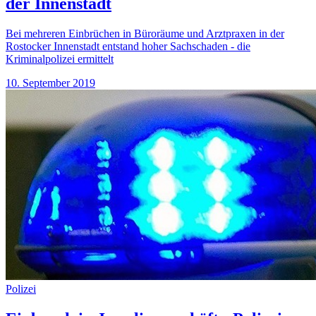
der Innenstadt
Bei mehreren Einbrüchen in Büroräume und Arztpraxen in der
Rostocker Innenstadt entstand hoher Sachschaden - die
Kriminalpolizei ermittelt
10. September 2019
Polizei