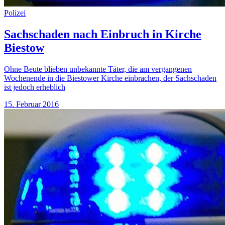
Polizei
Sachschaden nach Einbruch in Kirche
Biestow
Ohne Beute blieben unbekannte Täter, die am vergangenen
Wochenende in die Biestower Kirche einbrachen, der Sachschaden
ist jedoch erheblich
15. Februar 2016