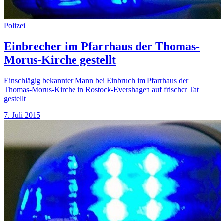
Polizei
Einbrecher im Pfarrhaus der Thomas-
Morus-Kirche gestellt
Einschlägig bekannter Mann bei Einbruch im Pfarrhaus der
Thomas-Morus-Kirche in Rostock-Evershagen auf frischer Tat
gestellt
7. Juli 2015