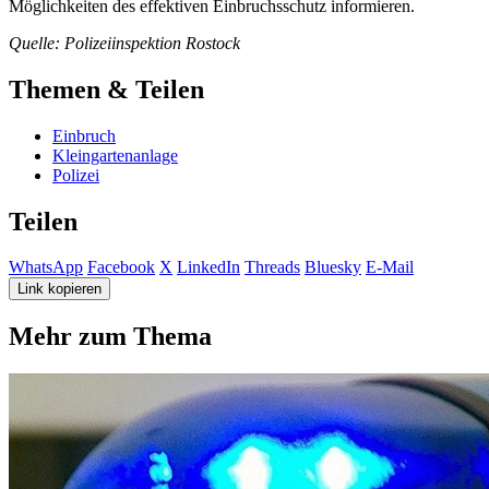
Möglichkeiten des effektiven Einbruchsschutz informieren.
Quelle: Polizeiinspektion Rostock
Themen & Teilen
Einbruch
Kleingartenanlage
Polizei
Teilen
WhatsApp
Facebook
X
LinkedIn
Threads
Bluesky
E-Mail
Link kopieren
Mehr zum Thema