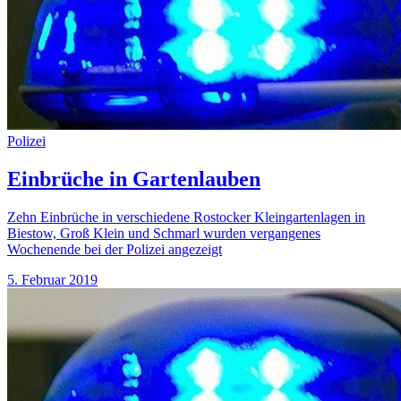
Polizei
Einbrüche in Gartenlauben
Zehn Einbrüche in verschiedene Rostocker Kleingartenlagen in
Biestow, Groß Klein und Schmarl wurden vergangenes
Wochenende bei der Polizei angezeigt
5. Februar 2019