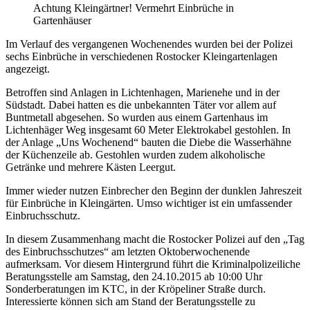
Achtung Kleingärtner! Vermehrt Einbrüche in
Gartenhäuser
Im Verlauf des vergangenen Wochenendes wurden bei der Polizei
sechs Einbrüche in verschiedenen Rostocker Kleingartenlagen
angezeigt.
Betroffen sind Anlagen in Lichtenhagen, Marienehe und in der
Südstadt. Dabei hatten es die unbekannten Täter vor allem auf
Buntmetall abgesehen. So wurden aus einem Gartenhaus im
Lichtenhäger Weg insgesamt 60 Meter Elektrokabel gestohlen. In
der Anlage „Uns Wochenend“ bauten die Diebe die Wasserhähne
der Küchenzeile ab. Gestohlen wurden zudem alkoholische
Getränke und mehrere Kästen Leergut.
Immer wieder nutzen Einbrecher den Beginn der dunklen Jahreszeit
für Einbrüche in Kleingärten. Umso wichtiger ist ein umfassender
Einbruchsschutz.
In diesem Zusammenhang macht die Rostocker Polizei auf den „Tag
des Einbruchsschutzes“ am letzten Oktoberwochenende
aufmerksam. Vor diesem Hintergrund führt die Kriminalpolizeiliche
Beratungsstelle am Samstag, den 24.10.2015 ab 10:00 Uhr
Sonderberatungen im KTC, in der Kröpeliner Straße durch.
Interessierte können sich am Stand der Beratungsstelle zu