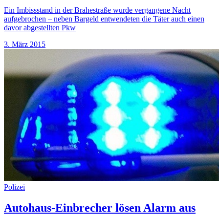
Ein Imbissstand in der Brahestraße wurde vergangene Nacht
aufgebrochen – neben Bargeld entwendeten die Täter auch einen
davor abgestellten Pkw
3. März 2015
Polizei
Autohaus-Einbrecher lösen Alarm aus