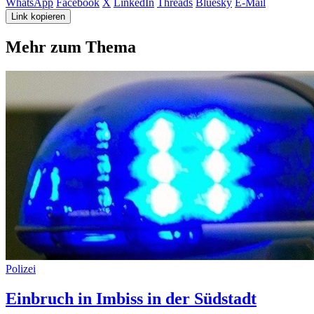
WhatsApp
Facebook
X
LinkedIn
Threads
Bluesky
E-Mail
Link kopieren
Mehr zum Thema
Polizei
Einbruch in Imbiss in der Südstadt