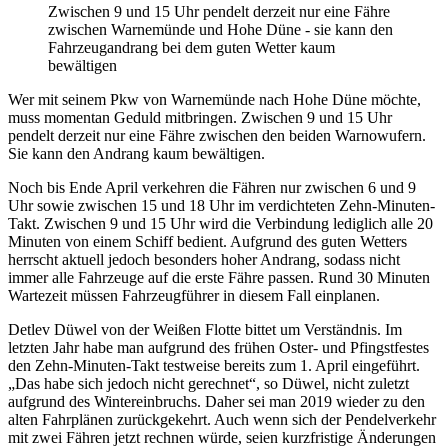
Zwischen 9 und 15 Uhr pendelt derzeit nur eine Fähre
zwischen Warnemünde und Hohe Düne - sie kann den
Fahrzeugandrang bei dem guten Wetter kaum
bewältigen
Wer mit seinem Pkw von Warnemünde nach Hohe Düne möchte,
muss momentan Geduld mitbringen. Zwischen 9 und 15 Uhr
pendelt derzeit nur eine Fähre zwischen den beiden Warnowufern.
Sie kann den Andrang kaum bewältigen.
Noch bis Ende April verkehren die Fähren nur zwischen 6 und 9
Uhr sowie zwischen 15 und 18 Uhr im verdichteten Zehn-Minuten-
Takt. Zwischen 9 und 15 Uhr wird die Verbindung lediglich alle 20
Minuten von einem Schiff bedient. Aufgrund des guten Wetters
herrscht aktuell jedoch besonders hoher Andrang, sodass nicht
immer alle Fahrzeuge auf die erste Fähre passen. Rund 30 Minuten
Wartezeit müssen Fahrzeugführer in diesem Fall einplanen.
Detlev Düwel von der Weißen Flotte bittet um Verständnis. Im
letzten Jahr habe man aufgrund des frühen Oster- und Pfingstfestes
den Zehn-Minuten-Takt testweise bereits zum 1. April eingeführt.
„Das habe sich jedoch nicht gerechnet“, so Düwel, nicht zuletzt
aufgrund des Wintereinbruchs. Daher sei man 2019 wieder zu den
alten Fahrplänen zurückgekehrt. Auch wenn sich der Pendelverkehr
mit zwei Fähren jetzt rechnen würde, seien kurzfristige Änderungen