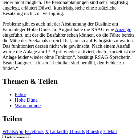
leider nicht möglich. Die Personalplanungen sind sehr langfristig
angelegt, erläutert Düwel, kurzfristig stehe eine zusätzliche
Besatzung nicht zur Verfügung.
Probleme gibt es auch mit der Abstimmung der Buslinie am
Fähranleger Hohe Düne. Im August hatte die RSAG eine
Anzeige
eingeführt, mit der die Busfahrer sehen können, ob die Fähre bereits
die Mitte des Seekanals erreicht hat, um so auf Fahrgäste zu warten.
Das funktioniert derzeit nicht wie gewünscht. Nach einem Ausfall
wurde die Anlage am 17. April wieder aktiviert, doch „zurzeit ist die
Anlage leider wieder ohne Funktion“, bestätigt RSAG-Sprecherin
Beate Langner. „Unsere Techniker sind bemüht, den Fehler zu
finden.“
Themen & Teilen
Fähre
Hohe Düne
Warnemünde
Teilen
WhatsApp
Facebook
X
LinkedIn
Threads
Bluesky
E-Mail
Link kopieren