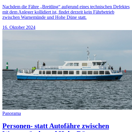
Nachdem die Fähre „Breitling“ aufgrund eines technischen Defektes
mit dem Anleger kollidiert ist, findet derzeit kein Fährbetrieb
zwischen Warnemünde und Hohe Düne statt.
16. Oktober 2024
Panorama
Personen- statt Autofähre zwischen