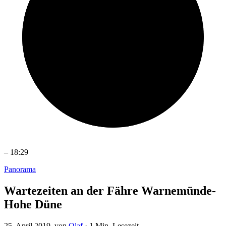
–
18:29
Panorama
Wartezeiten an der Fähre Warnemünde-
Hohe Düne
25. April 2019
, von
Olaf
·
1 Min. Lesezeit