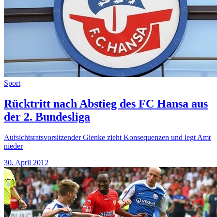
Sport
Rücktritt nach Abstieg des FC Hansa aus
der 2. Bundesliga
Aufsichtsratsvorsitzender Gienke zieht Konsequenzen und legt Amt
nieder
30. April 2012