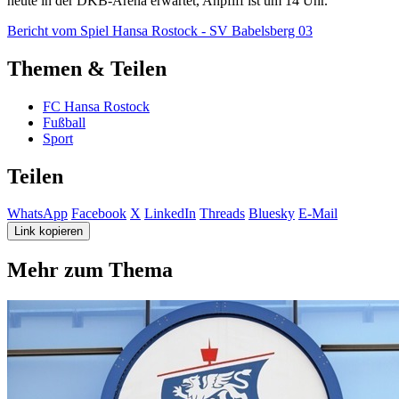
heute in der DKB-Arena erwartet, Anpfiff ist um 14 Uhr.
Bericht vom Spiel Hansa Rostock - SV Babelsberg 03
Themen & Teilen
FC Hansa Rostock
Fußball
Sport
Teilen
WhatsApp
Facebook
X
LinkedIn
Threads
Bluesky
E-Mail
Link kopieren
Mehr zum Thema