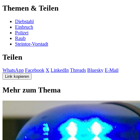
Themen & Teilen
Diebstahl
Einbruch
Polizei
Raub
Steintor-Vorstadt
Teilen
WhatsApp
Facebook
X
LinkedIn
Threads
Bluesky
E-Mail
Link kopieren
Mehr zum Thema