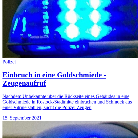
Polizei
Einbruch in eine Goldschmiede -
Zeugenaufruf
Nachdem Unbekannte über die Rückseite eines Gebäudes in eine
Goldschmiede in Rostock-Stadtmitte einbrachen und Schmuck aus
einer Vitrine stahlen, sucht die Polizei Zeugen
15. September 2021