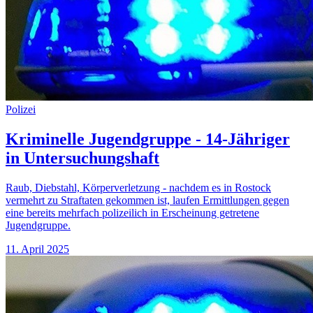
Polizei
Kriminelle Jugendgruppe - 14-Jähriger
in Untersuchungshaft
Raub, Diebstahl, Körperverletzung - nachdem es in Rostock
vermehrt zu Straftaten gekommen ist, laufen Ermittlungen gegen
eine bereits mehrfach polizeilich in Erscheinung getretene
Jugendgruppe.
11. April 2025