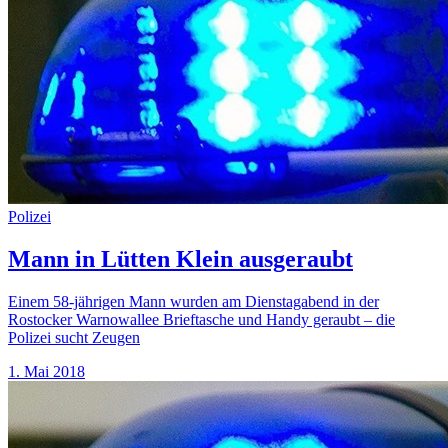
Polizei
Mann in Lütten Klein ausgeraubt
Einem 58-jährigen Mann wurden am Dienstagabend in der
Rostocker Warnowallee Brieftasche und Handy geraubt – die
Polizei sucht Zeugen
1. Mai 2018