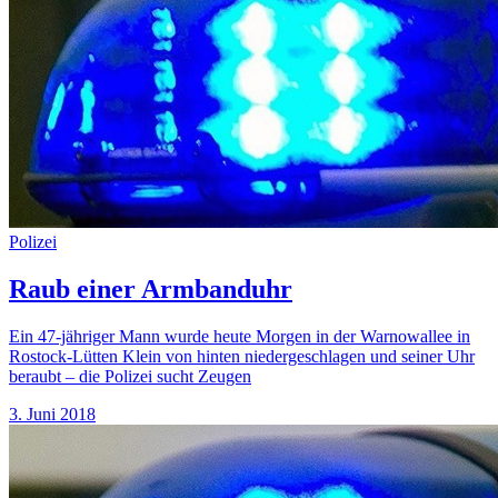
Polizei
Raub einer Armbanduhr
Ein 47-jähriger Mann wurde heute Morgen in der Warnowallee in
Rostock-Lütten Klein von hinten niedergeschlagen und seiner Uhr
beraubt – die Polizei sucht Zeugen
3. Juni 2018