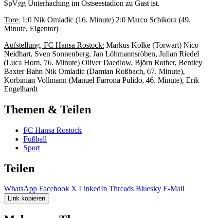
SpVgg Unterhaching im Ostseestadion zu Gast ist.
Tore:
1:0 Nik Omladic (16. Minute) 2:0 Marco Schikora (49.
Minute, Eigentor)
Aufstellung, FC Hansa Rostock:
Markus Kolke (Torwart) Nico
Neidhart, Sven Sonnenberg, Jan Löhmannsröben, Julian Riedel
(Luca Horn, 76. Minute) Oliver Daedlow, Björn Rother, Bentley
Baxter Bahn Nik Omladic (Damian Roßbach, 67. Minute),
Korbinian Vollmann (Manuel Farrona Pulido, 46. Minute), Erik
Engelhardt
Themen & Teilen
FC Hansa Rostock
Fußball
Sport
Teilen
WhatsApp
Facebook
X
LinkedIn
Threads
Bluesky
E-Mail
Link kopieren