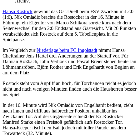
Archiv)
Hansa Rostock
gewinnt das Ost-Duell beim FSV Zwickau mit 2:0
(1:0). Nik Omladic brachte die Rostocker in der 16. Minute in
Führung, ein Eigentor von Marco Schikora sorgte kurz nach dem
Seitenwechsel für den 2:0-Endstand aus Gästesicht. Mit 26 Punkten
verabschiedet sich Rostock auf dem 5. Tabellenplatz in die
Spielpause.
Im Vergleich zur
Niederlage beim FC Ingolstadt
nimmt Hansa-
Cheftrainer Jens Härtel drei Änderungen an der Startelf vor. Für
Damian Roßbach, John Verhoek und Pascal Breier stehen heute Jan
Löhmannsröben, Björn Rother und Erik Engelhardt von Beginn an
auf dem Platz.
Rostock steht vom Anpfiff an hoch, für Torchancen reicht es jedoch
nicht und nach wenigen Minuten finden auch die Hausherren besser
ins Spiel.
In der 16. Minute wird Nik Omladic von Engelhardt bedient, zieht
nach innen und trifft aus halbrechter Position unhaltbar ins
Zwickauer Tor. Auf der Gegenseite schießt der Ex-Rostocker
Manfred Starke einen Freistoß gefährlich aufs Rostocker Tor,
Hansa-Keeper fischt den Ball jedoch mit toller Parade aus dem
Torwarteck (32. Minute).