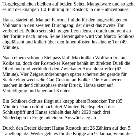
Torgelegenheiten bleiben auf beiden Seiten Mangelware und so geht
es mit der knappen 1:0-Führung für Rostock in die Halbzeitpause.
Hansa startet mit Manuel Farrona Pulido für den angeschlagenen
Vollmann in den zweiten Durchgang, der direkt das zweite Tor
vorbereitet. Pulido setzt sich gegen Leon Jensen durch und geht an
der Torlinie nach innen. Seine Hereingabe wird von Marco Schikora
abgefälscht und kullert über den Innenpfosten ins eigene Tor (49.
Minute).
Nach einem schönen Steilpass läuft Maximilian Wolfram frei auf
Kolke zu, doch der Rostocker Keeper behält im direkten Duell die
Oberhand und verhindert den Zwickauer Anschlusstreffer (62.
Minute). Vier Zeigerumdrehungen später scheitert der gerade für
Starke eingewechselte Can Coskun an Kolke. Die Hausherren
machen in der Schlussphase mehr Druck, Hansa setzt auf
Verteidigung und lauert auf Konter.
Ein Schikora-Schuss fliegt nur knapp übers Rostocker Tor (85.
Minute). Dann ertönt nach drei Minuten Nachspielzeit der
Schlusspfiff und Hansa schließt das Jahr 2020 nach drei
Niederlagen in Folge mit einem Auswärtssieg ab.
Durch den Dreier klettert Hansa Rostock mit 26 Zählern auf den 5.
Tabellenplatz. Weiter geht es für die Kogge am 9. Januar, wenn die