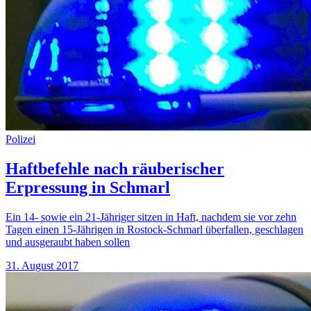
Polizei
Haftbefehle nach räuberischer
Erpressung in Schmarl
Ein 14- sowie ein 21-Jähriger sitzen in Haft, nachdem sie vor zehn
Tagen einen 15-Jährigen in Rostock-Schmarl überfallen, geschlagen
und ausgeraubt haben sollen
31. August 2017