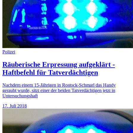
Polizei
Räuberische Erpressung aufgeklärt -
Haftbefehl für Tatverdächtigen
Nachdem einem 15-Jährigen in Rostock-Schmarl das Handy
geraubt wurde, sitzt einer der beiden Tatverdächtigen jetzt in
Untersuchungshaft
17. Juli 2018