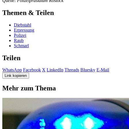
Quelle: Polizeipräsidium Rostock
Themen & Teilen
Diebstahl
Erpressung
Polizei
Raub
Schmarl
Teilen
WhatsApp
Facebook
X
LinkedIn
Threads
Bluesky
E-Mail
Link kopieren
Mehr zum Thema