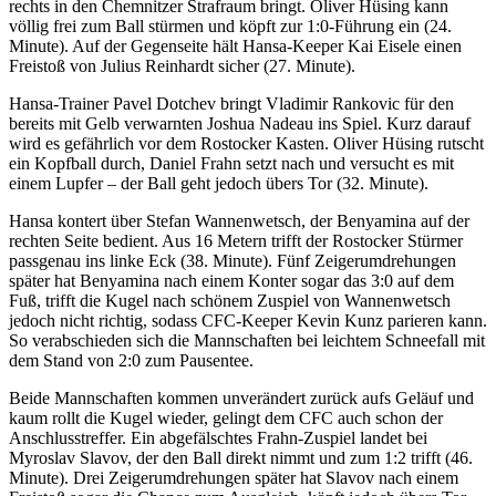
rechts in den Chemnitzer Strafraum bringt. Oliver Hüsing kann
völlig frei zum Ball stürmen und köpft zur 1:0-Führung ein (24.
Minute). Auf der Gegenseite hält Hansa-Keeper Kai Eisele einen
Freistoß von Julius Reinhardt sicher (27. Minute).
Hansa-Trainer Pavel Dotchev bringt Vladimir Rankovic für den
bereits mit Gelb verwarnten Joshua Nadeau ins Spiel. Kurz darauf
wird es gefährlich vor dem Rostocker Kasten. Oliver Hüsing rutscht
ein Kopfball durch, Daniel Frahn setzt nach und versucht es mit
einem Lupfer – der Ball geht jedoch übers Tor (32. Minute).
Hansa kontert über Stefan Wannenwetsch, der Benyamina auf der
rechten Seite bedient. Aus 16 Metern trifft der Rostocker Stürmer
passgenau ins linke Eck (38. Minute). Fünf Zeigerumdrehungen
später hat Benyamina nach einem Konter sogar das 3:0 auf dem
Fuß, trifft die Kugel nach schönem Zuspiel von Wannenwetsch
jedoch nicht richtig, sodass CFC-Keeper Kevin Kunz parieren kann.
So verabschieden sich die Mannschaften bei leichtem Schneefall mit
dem Stand von 2:0 zum Pausentee.
Beide Mannschaften kommen unverändert zurück aufs Geläuf und
kaum rollt die Kugel wieder, gelingt dem CFC auch schon der
Anschlusstreffer. Ein abgefälschtes Frahn-Zuspiel landet bei
Myroslav Slavov, der den Ball direkt nimmt und zum 1:2 trifft (46.
Minute). Drei Zeigerumdrehungen später hat Slavov nach einem