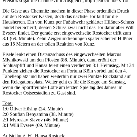
Freistoß sogar die Chance zum Ausgleich, köpft jedoch übers Tor.
Die Gäste aus Chemnitz machen in dieser Phase ordentlich Druck
auf den Rostocker Kasten, doch das nächste Tor fällt für die
Hausherren. Ein von Kunz per Fußabwehr geklärter Hilßner-Schuss
landet bei Scherff, dessen Schuss zwar nicht das Tor dafür aber Willi
Evseev findet. Der gerade erst eingewechselte Rostocker trifft zum
3:1 (69. Minute). Zehn Zeigerumdrehungen später scheitert Hilßner
aus 15 Metern an der tollen Reaktion von Kunz.
Eisele lenkt einen Distanzschuss des eingewechselten Marcus
Mlynikowski um den Pfosten (86. Minute), dann ertönt der
Schlusspfiff und Hansa feiert einen verdienten 3:1-Heimsieg. Mit 34
Punkten ziehen die Rostocker an Fortuna Köln vorbei auf den 4.
Tabellenplatz und haben weiterhin nur zwei Punkte Rückstand auf
den Relegationsplatz. Weiter geht es für die Kogge am Samstag,
wenn die Sportfreunde Lotte am letzten Spieltag des Jahres im
Rostocker Ostseestadion zu Gast sind.
Tore:
1:0 Oliver Hüsing (24. Minute)
2:0 Soufian Benyamina (38. Minute)
2:1 Myroslav Slavov (46. Minute)
3:1 Willi Evseev (69. Minute)
Aufstellung, FC Hansa Rostock: