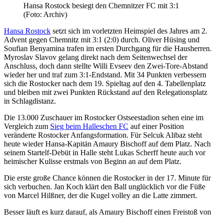
Hansa Rostock besiegt den Chemnitzer FC mit 3:1
(Foto: Archiv)
Hansa Rostock
setzt sich im vorletzten Heimspiel des Jahres am 2.
Advent gegen Chemnitz mit 3:1 (2:0) durch. Oliver Hüsing und
Soufian Benyamina trafen im ersten Durchgang für die Hausherren.
Myroslav Slavov gelang direkt nach dem Seitenwechsel der
Anschluss, doch dann stellte Willi Evseev den Zwei-Tore-Abstand
wieder her und traf zum 3:1-Endstand. Mit 34 Punkten verbessern
sich die Rostocker nach dem 19. Spieltag auf den 4. Tabellenplatz
und bleiben mit zwei Punkten Rückstand auf den Relegationsplatz
in Schlagdistanz.
Die 13.000 Zuschauer im Rostocker Ostseestadion sehen eine im
Vergleich zum
Sieg beim Halleschen FC
auf einer Position
veränderte Rostocker Anfangsformation. Für Selcuk Alibaz steht
heute wieder Hansa-Kapitän Amaury Bischoff auf dem Platz. Nach
seinem Startelf-Debüt in Halle steht Lukas Scherff heute auch vor
heimischer Kulisse erstmals von Beginn an auf dem Platz.
Die erste große Chance können die Rostocker in der 17. Minute für
sich verbuchen. Jan Koch klärt den Ball unglücklich vor die Füße
von Marcel Hilßner, der die Kugel volley an die Latte zimmert.
Besser läuft es kurz darauf, als Amaury Bischoff einen Freistoß von