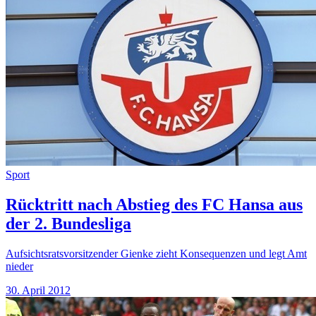
Sport
Rücktritt nach Abstieg des FC Hansa aus
der 2. Bundesliga
Aufsichtsratsvorsitzender Gienke zieht Konsequenzen und legt Amt
nieder
30. April 2012