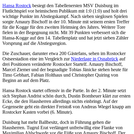
Hansa Rostock
besiegt den Tabellenersten MSV Duisburg im
Flutlichtspiel vor heimischem Publikum mit 1:0 (1:0) und holt drei
wichtige Punkte im Abstiegskampf. Nach sieben sieglosen Spielen
sorgte Amaury Bischoff in der 10. Minute mit seinem ersten Treffer
für die Kogge für den zweiten Heimsieg des Jahres. Weitere Tore
fielen in der Begegnung nicht. Mit 39 Punkten verbessert sich die
Hansa-Kogge auf den 14. Tabellenplatz und hat jetzt sieben Zähler
Vorsprung auf die Abstiegsregion.
Die Zuschauer, darunter etwa 200 Gästefans, sehen im Rostocker
Ostseestadion eine im Vergleich zur
Niederlage in Osnabrück
auf
drei Positionen veränderte Rostocker Startelf. Amaury Bischoff,
Marcel Ziemer und der begnadigte Tobias Jänicke stehen heute für
Timo Gebhart, Fabian Holthaus und Christopher Quiring von
Beginn an auf dem Platz.
Hansa Rostock startet offensiv in die Partie. In der 2. Minute setzt
sich Stephan Andrist schön durch, Dustin Bomheuer klärt zur ersten
Ecke, die den Hausherren allerdings nichts einbringt. Auf der
Gegenseite geht ein direkter Freistoß von Andreas Wiegel knapp am
Rostocker Kasten vorbei (6. Minute).
Duisburg hat mehr Ballbesitz, doch in Führung gehen die
Hausherren. Tugrul Erat verlängert unfreiwillig eine Flanke von
Maximilian Ahlschwede vor die Füße von Amaury Bischoff. Der