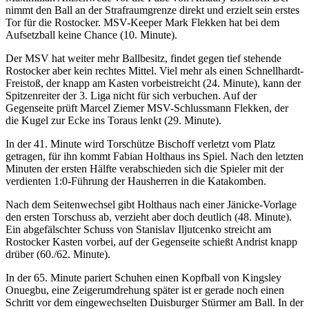
nimmt den Ball an der Strafraumgrenze direkt und erzielt sein erstes
Tor für die Rostocker. MSV-Keeper Mark Flekken hat bei dem
Aufsetzball keine Chance (10. Minute).
Der MSV hat weiter mehr Ballbesitz, findet gegen tief stehende
Rostocker aber kein rechtes Mittel. Viel mehr als einen Schnellhardt-
Freistoß, der knapp am Kasten vorbeistreicht (24. Minute), kann der
Spitzenreiter der 3. Liga nicht für sich verbuchen. Auf der
Gegenseite prüft Marcel Ziemer MSV-Schlussmann Flekken, der
die Kugel zur Ecke ins Toraus lenkt (29. Minute).
In der 41. Minute wird Torschütze Bischoff verletzt vom Platz
getragen, für ihn kommt Fabian Holthaus ins Spiel. Nach den letzten
Minuten der ersten Hälfte verabschieden sich die Spieler mit der
verdienten 1:0-Führung der Hausherren in die Katakomben.
Nach dem Seitenwechsel gibt Holthaus nach einer Jänicke-Vorlage
den ersten Torschuss ab, verzieht aber doch deutlich (48. Minute).
Ein abgefälschter Schuss von Stanislav Iljutcenko streicht am
Rostocker Kasten vorbei, auf der Gegenseite schießt Andrist knapp
drüber (60./62. Minute).
In der 65. Minute pariert Schuhen einen Kopfball von Kingsley
Onuegbu, eine Zeigerumdrehung später ist er gerade noch einen
Schritt vor dem eingewechselten Duisburger Stürmer am Ball. In der