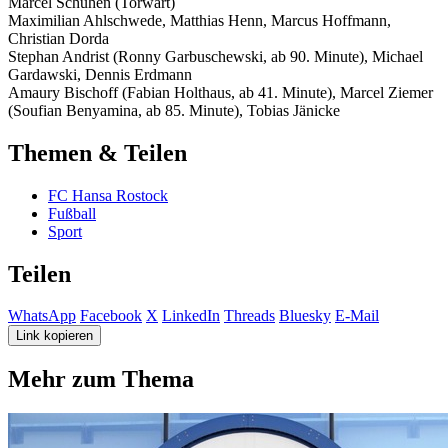
Marcel Schuhen (Torwart)
Maximilian Ahlschwede, Matthias Henn, Marcus Hoffmann,
Christian Dorda
Stephan Andrist (Ronny Garbuschewski, ab 90. Minute), Michael
Gardawski, Dennis Erdmann
Amaury Bischoff (Fabian Holthaus, ab 41. Minute), Marcel Ziemer
(Soufian Benyamina, ab 85. Minute), Tobias Jänicke
Themen & Teilen
FC Hansa Rostock
Fußball
Sport
Teilen
WhatsApp
Facebook
X
LinkedIn
Threads
Bluesky
E-Mail
Link kopieren
Mehr zum Thema