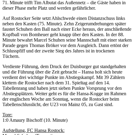
71. Minute trifft Tim Albutat das Außennetz – die Gäste haben in
dieser Phase mehr Platz und werden gefährlicher.
Auf Rostocker Seite setzt Ahlschwede einen Distanzschuss links
neben den Kasten (75. Minute). Zehn Zeigerumdrehungen später
faustet Schuhen den Ball nach einer Ecke heraus, der anschließende
Kopfball von Bomheuer geht knapp über den Kasten. In der 88.
Minute bewahrt Marcel Schuhen seine Mannschaft mit einer starken
Parade gegen Thomas Bröker vor dem Ausgleich. Dann ertönt der
Schlusspfiff und der zweite Sieg des Jahres ist in trockenen
Tüchern.
Verdiente Führung, dem Druck der Duisburger gut standgehalten
und die Führung über die Zeit gebracht – Hansa holt sich heute
verdient drei wichtige Punkte im Abstiegskampf. Mit 39 Zählern
klettern die Rostocker nach dem 31. Spieltag auf den 14.
Tabellenrang und haben jetzt sieben Punkte Vorsprung vor den
Abstiegsplätzen. Weiter geht es für die Hansa-Kogge im Rahmen
der englischen Woche am Sonntag, wenn die Rostocker beim
Tabellenschlusslicht, der U23 von Mainz 05, zu Gast sind.
Tore:
1:0 Amaury Bischoff (10. Minute)
Aufstellung, FC Hansa Rostock: