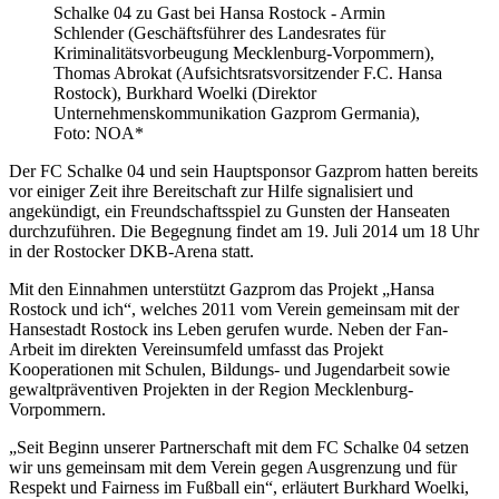
Schalke 04 zu Gast bei Hansa Rostock - Armin
Schlender (Geschäftsführer des Landesrates für
Kriminalitätsvorbeugung Mecklenburg-Vorpommern),
Thomas Abrokat (Aufsichtsratsvorsitzender F.C. Hansa
Rostock), Burkhard Woelki (Direktor
Unternehmenskommunikation Gazprom Germania),
Foto: NOA*
Der FC Schalke 04 und sein Hauptsponsor Gazprom hatten bereits
vor einiger Zeit ihre Bereitschaft zur Hilfe signalisiert und
angekündigt, ein Freundschaftsspiel zu Gunsten der Hanseaten
durchzuführen. Die Begegnung findet am 19. Juli 2014 um 18 Uhr
in der Rostocker DKB-Arena statt.
Mit den Einnahmen unterstützt Gazprom das Projekt „Hansa
Rostock und ich“, welches 2011 vom Verein gemeinsam mit der
Hansestadt Rostock ins Leben gerufen wurde. Neben der Fan-
Arbeit im direkten Vereinsumfeld umfasst das Projekt
Kooperationen mit Schulen, Bildungs- und Jugendarbeit sowie
gewaltpräventiven Projekten in der Region Mecklenburg-
Vorpommern.
„Seit Beginn unserer Partnerschaft mit dem FC Schalke 04 setzen
wir uns gemeinsam mit dem Verein gegen Ausgrenzung und für
Respekt und Fairness im Fußball ein“, erläutert Burkhard Woelki,