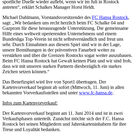
sportliche Duelle wieder auflebt, wenn wir im Juli in Rostock
antreten“, erklärt Schalkes Manager Horst Heldt.
Michael Dahlmann, Vorstandsvorsitzender des
FC Hansa Rostock
,
sagt: „Wir bedanken uns recht herzlich beim FC Schalke 04 und
Gazprom für diese herausragende Unterstützung. Die gemeinsame
Hilfe eines weltweit operierenden Unternehmens und einem
Bundesliga Top-Verein ist nicht selbstverständlich und freut uns
sehr. Durch Einnahmen aus diesem Spiel sind wir in der Lage,
unsere Bemühungen in der präventiven Fanarbeit weiter zu
verstärken und über die Grenzen Rostocks sogar weiter auszubauen.
Beim FC Hansa Rostock hat Gewalt keinen Platz und wir sind froh,
dass wir mit unseren starken Partnern diesbezüglich ein starkes
Zeichen setzen können.“
Das Benefizspiel wird live von Sport1 übertragen. Der
Kartenvorverkauf beginnt ab sofort (Mittwoch, 11. Juni) in allen
bekannten Vorverkaufsstellen und unter
www.fc-hansa.de
.
Infos zum Kartenvorverkauf:
Der Kartenvorverkauf beginnt am 11. Juni 2014 und ist in zwei
Verkaufsphasen unterteilt. Zunächst möchte sich der F.C. Hansa
Rostock bei seinen Mitgliedern und Jahreskarteninhabern für ihre
Treue und Loyalität bedanken.