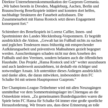
Direktor Unternehmenskommunikation der Gazprom Germania.
„Wir haben bereits in Dresden, Magdeburg, Aachen, Berlin und
Braunschweig Benefizspiele initiiert und konnten dort helfen,
nachhaltige Strukturen der Fanarbeit aufzubauen. Die
Zusammenarbeit mit Hansa Rostock setzt dieses Engagement
konsequent fort.“
Schirmherr des Benefizspiels ist Lorenz Caffier, Innen- und
Sportminister des Landes Mecklenburg-Vorpommern. Er begrüßt
ausdrücklich die Aktion. „Gewalt hat im Fußball nichts zu suchen
und jeglichen Tendenzen muss frühzeitig mit entsprechender
Aufklärungsarbeit und präventiven Maßnahmen gezielt begegnet
werden. Ausschreitungen schaden nicht nur dem Ansehen des
Fußballs und den Vereinen, sondern belasten auch die öffentlichen
Haushalte. Das Projekt „Hansa Rostock und ich“ weiter auszubauen
und auch landesweit auszudehnen, ist deshalb ein richtiger und
notwendiger Ansatz. Ich unterstütze dieses Anliegen ausdrücklich
und danke allen, die daran mitwirken, insbesondere dem FC
Schalke 04 mit seinem Hauptsponsor Gazprom.“
Der Champions-League-Teilnehmer wird mit allen Neuzugängen
unmittelbar vor dem Sommertrainingslager im Chiemgau an die
Ostseeküste reisen. „Zu gemeinsamen Bundesligazeiten waren die
Spiele beim FC Hansa für Schalke 04 immer eine große sportliche
Herausforderung. Wir freuen uns, dass diese Erinnerung an tolle