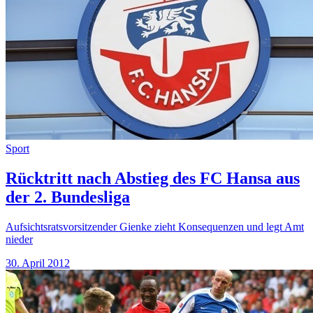
Sport
Rücktritt nach Abstieg des FC Hansa aus
der 2. Bundesliga
Aufsichtsratsvorsitzender Gienke zieht Konsequenzen und legt Amt
nieder
30. April 2012