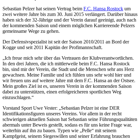
Sebastian Pelzer hat seinen Vertrag beim
F.C. Hansa Rostock
um
zwei weitere Jahre bis zum 30. Juni 2015 verlängert. Darüber hinaus
haben sich der 32-Jährige und der Verein darauf geeinigt, auch nach
der kommenden Saison und einem möglichen Karriereende Pelzers
gemeinsame Wege zu gehen.
Der Defensivspezialist ist seit der Saison 2010/2011 an Bord der
Kogge und seit 2011 Kapitän der Profimannschaft.
„Ich freue mich sehr über das Vertrauen der Klubverantwortlichen.
In den drei Jahren, die ich mittlerweile beim F.C. Hansa Rostock
bin, sind mir der Verein, die Stadt und die Menschen sehr ans Herz
gewachsen. Meine Familie und ich fühlen uns sehr wohl hier und
wir freuen uns auf weitere Jahre mit dem F.C. Hansa an der Ostsee.
Mein großes Ziel ist es, unseren Verein in der kommenden Saison
dabei zu unterstützen, einen erfolgreicheren sportlichen Weg
einzuschlagen.“
Vorstand Sport Uwe Vester: „Sebastian Pelzer ist eine DER
Identifikationsfiguren unseres Vereins. Vor allem in der recht
schwierigen aktuellen Saison hat Sebastian seine Führungsqualitäten
abermals unter Beweis gestellt, sodass es für uns keine Frage war,
weiterhin auf ihn zu bauen. Typen wie „Pelle“ mit seinem
Kampfgeist, seinem Siegeswillen und seiner Erfahrung brauchen