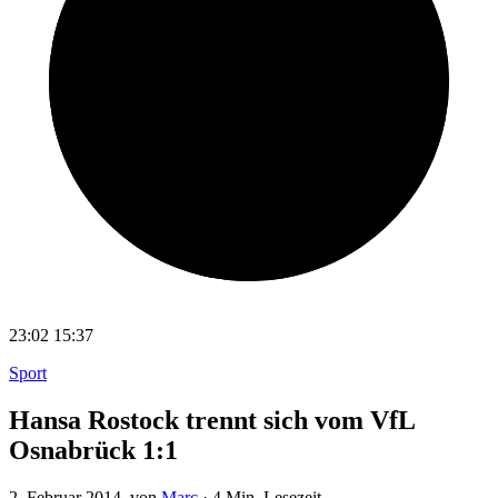
23:02
15:37
Sport
Hansa Rostock trennt sich vom VfL
Osnabrück 1:1
2. Februar 2014
, von
Marc
·
4 Min. Lesezeit