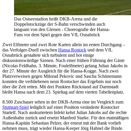
Das Ostseestadion heißt DKB-Arena und die
Doppelstockzüge der S-Bahn verschwinden auch
langsam von den Gleisen - Choreografie der Hansa-
Fans vor dem Spiel gegen den VfL Osnabrück
Zwei Elfmeter und zwei Rote Karten allein im ersten Durchgang –
das Verfolger-Duell zwischen
Hansa Rostock
und dem VfL
Osnabrück gestaltete sich turbulent und bot einige
diskussionswürdige Szenen. Nach einer frühen Führung der Gäste
(Nicolas Feldhahn, 3. Minute, Foulelfmeter) gelang Julian Jakobs in
der 27. Minute der Ausgleich für die Hansa-Kogge. Nach zwei
Platzverweisen gegen Milorad Pekovic und Sascha Schünemann
konnten die verbliebenen neun Rostocker das Ergebnis nur noch
über die Zeit retten. Mit drei Punkten Rückstand auf Darmstadt
bleibt Hansa nach dem 23. Spieltag auf dem vierten Tabellenplatz.
8.500 Zuschauer sehen in der DKB-Arena eine im Vergleich zum
Stuttgart-Spiel
lediglich auf einer Position veränderte Rostocker
Startelf. Nach auskuriertem Infekt kehrt Julian Jakobs auf die rechte
Außenbahn zurück und ersetzt Manfred Starke. Für den etatmäßigen
Hansa-Kapitän Sebastian Pelzer, der erneut mit der Bank vorlieb
nehmen muss, trägt wieder Hansa-Keeper Jörg Hahnel die Binde.