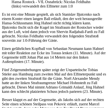
Hansa Rostock - VfL Osnabrück: Nicolas Feldhahn
(links) verwandelt den Elfmeter zum 1:0
Es ist erst eine Minute gespielt, als sich Stanislav Iljutcenko nach
einem Konter einen langen Ball erläuft, den der weit herausgeeilte
Hansa-Schlussmann Jörg Hahnel nicht richtig klären kann.
Iljutcenko fischt sich die Kugel im Strafraum der Rostocker wieder
aus der Luft, wird dann jedoch von Shervin Radjabali-Fardi zu Fall
gebracht. Nicolas Feldhahn verwandelt den folgenden Strafstoß
souverän zur 1:0-Führung der Gäste.
Einen gefährlichen Kopfball von Sebastian Neumann kann Hahnel
mit toller Reaktion zur Ecke ins Toraus lenken (11. Minute). Auf der
Gegenseite trifft Johan Plat aus 14 Metern nur den linken
Außenpfosten (17. Minute).
Fünf Zeigerumdrehungen später zeigt der Unparteiische Tobias
Stieler aus Hamburg zum zweiten Mal auf den Elfmeterpunkt und es
gibt den zweiten Strafstoß für die Gäste. Noёl Alexandre Mendy
hatte an der linken Strafraumgrenze Michael Hohnstedt zu Fall
gebracht. Dieses Mal nimmt Adriano Grimaldi Anlauf, Jörg Hahnel
kann den schlecht platzierten Schuss jedoch parieren (23. Minute).
Besser klappt es auf der Gegenseite, als Jakobs sich auf der rechten
Seite einen schönen Steilpass von Pekovic erläuft, zuerst Marcel