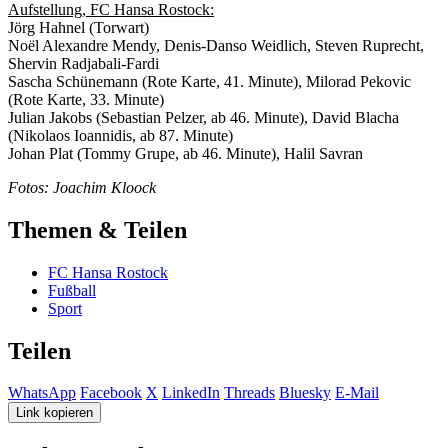
Aufstellung, FC Hansa Rostock:
Jörg Hahnel (Torwart)
Noёl Alexandre Mendy, Denis-Danso Weidlich, Steven Ruprecht,
Shervin Radjabali-Fardi
Sascha Schünemann (Rote Karte, 41. Minute), Milorad Pekovic
(Rote Karte, 33. Minute)
Julian Jakobs (Sebastian Pelzer, ab 46. Minute), David Blacha
(Nikolaos Ioannidis, ab 87. Minute)
Johan Plat (Tommy Grupe, ab 46. Minute), Halil Savran
Fotos: Joachim Kloock
Themen & Teilen
FC Hansa Rostock
Fußball
Sport
Teilen
WhatsApp
Facebook
X
LinkedIn
Threads
Bluesky
E-Mail
Link kopieren