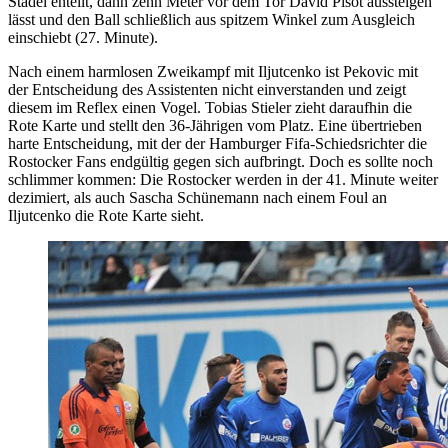
Stadel enteilt, dann zehn Meter vor dem Tor David Pisot aussteigen
lässt und den Ball schließlich aus spitzem Winkel zum Ausgleich
einschiebt (27. Minute).
Nach einem harmlosen Zweikampf mit Iljutcenko ist Pekovic mit
der Entscheidung des Assistenten nicht einverstanden und zeigt
diesem im Reflex einen Vogel. Tobias Stieler zieht daraufhin die
Rote Karte und stellt den 36-Jährigen vom Platz. Eine übertrieben
harte Entscheidung, mit der der Hamburger Fifa-Schiedsrichter die
Rostocker Fans endgültig gegen sich aufbringt. Doch es sollte noch
schlimmer kommen: Die Rostocker werden in der 41. Minute weiter
dezimiert, als auch Sascha Schünemann nach einem Foul an
Iljutcenko die Rote Karte sieht.