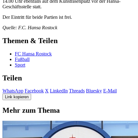
14.00 Uhr ebenfalls auf dem Kunstrasenplatz vor der Hansa-
Geschäftsstelle statt.
Der Eintritt für beide Partien ist frei.
Quelle: F.C. Hansa Rostock
Themen & Teilen
FC Hansa Rostock
Fußball
Sport
Teilen
WhatsApp
Facebook
X
LinkedIn
Threads
Bluesky
E-Mail
Link kopieren
Mehr zum Thema