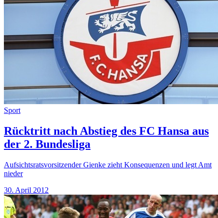
Sport
Rücktritt nach Abstieg des FC Hansa aus
der 2. Bundesliga
Aufsichtsratsvorsitzender Gienke zieht Konsequenzen und legt Amt
nieder
30. April 2012