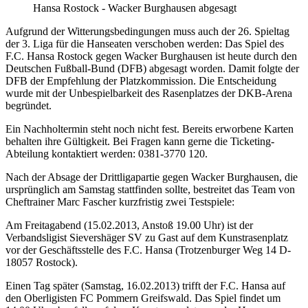
Hansa Rostock - Wacker Burghausen abgesagt
Aufgrund der Witterungsbedingungen muss auch der 26. Spieltag
der 3. Liga für die Hanseaten verschoben werden: Das Spiel des
F.C. Hansa Rostock gegen Wacker Burghausen ist heute durch den
Deutschen Fußball-Bund (DFB) abgesagt worden. Damit folgte der
DFB der Empfehlung der Platzkommission. Die Entscheidung
wurde mit der Unbespielbarkeit des Rasenplatzes der DKB-Arena
begründet.
Ein Nachholtermin steht noch nicht fest. Bereits erworbene Karten
behalten ihre Gültigkeit. Bei Fragen kann gerne die Ticketing-
Abteilung kontaktiert werden: 0381-3770 120.
Nach der Absage der Drittligapartie gegen Wacker Burghausen, die
ursprünglich am Samstag stattfinden sollte, bestreitet das Team von
Cheftrainer Marc Fascher kurzfristig zwei Testspiele:
Am Freitagabend (15.02.2013, Anstoß 19.00 Uhr) ist der
Verbandsligist Sievershäger SV zu Gast auf dem Kunstrasenplatz
vor der Geschäftsstelle des F.C. Hansa (Trotzenburger Weg 14 D-
18057 Rostock).
Einen Tag später (Samstag, 16.02.2013) trifft der F.C. Hansa auf
den Oberligisten FC Pommern Greifswald. Das Spiel findet um