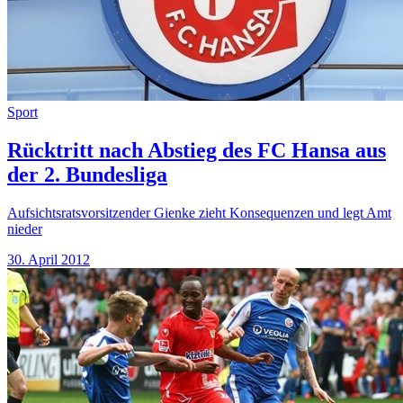
Sport
Rücktritt nach Abstieg des FC Hansa aus
der 2. Bundesliga
Aufsichtsratsvorsitzender Gienke zieht Konsequenzen und legt Amt
nieder
30. April 2012