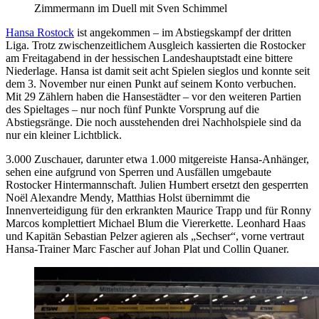
Zimmermann im Duell mit Sven Schimmel
Hansa Rostock
ist angekommen – im Abstiegskampf der dritten
Liga. Trotz zwischenzeitlichem Ausgleich kassierten die Rostocker
am Freitagabend in der hessischen Landeshauptstadt eine bittere
Niederlage. Hansa ist damit seit acht Spielen sieglos und konnte seit
dem 3. November nur einen Punkt auf seinem Konto verbuchen.
Mit 29 Zählern haben die Hansestädter – vor den weiteren Partien
des Spieltages – nur noch fünf Punkte Vorsprung auf die
Abstiegsränge. Die noch ausstehenden drei Nachholspiele sind da
nur ein kleiner Lichtblick.
3.000 Zuschauer, darunter etwa 1.000 mitgereiste Hansa-Anhänger,
sehen eine aufgrund von Sperren und Ausfällen umgebaute
Rostocker Hintermannschaft. Julien Humbert ersetzt den gesperrten
Noёl Alexandre Mendy, Matthias Holst übernimmt die
Innenverteidigung für den erkrankten Maurice Trapp und für Ronny
Marcos komplettiert Michael Blum die Viererkette. Leonhard Haas
und Kapitän Sebastian Pelzer agieren als „Sechser“, vorne vertraut
Hansa-Trainer Marc Fascher auf Johan Plat und Collin Quaner.