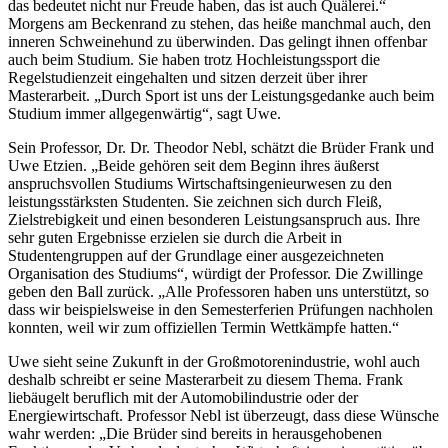
das bedeutet nicht nur Freude haben, das ist auch Quälerei.“
Morgens am Beckenrand zu stehen, das heiße manchmal auch, den
inneren Schweinehund zu überwinden. Das gelingt ihnen offenbar
auch beim Studium. Sie haben trotz Hochleistungssport die
Regelstudienzeit eingehalten und sitzen derzeit über ihrer
Masterarbeit. „Durch Sport ist uns der Leistungsgedanke auch beim
Studium immer allgegenwärtig“, sagt Uwe.
Sein Professor, Dr. Dr. Theodor Nebl, schätzt die Brüder Frank und
Uwe Etzien. „Beide gehören seit dem Beginn ihres äußerst
anspruchsvollen Studiums Wirtschaftsingenieurwesen zu den
leistungsstärksten Studenten. Sie zeichnen sich durch Fleiß,
Zielstrebigkeit und einen besonderen Leistungsanspruch aus. Ihre
sehr guten Ergebnisse erzielen sie durch die Arbeit in
Studentengruppen auf der Grundlage einer ausgezeichneten
Organisation des Studiums“, würdigt der Professor. Die Zwillinge
geben den Ball zurück. „Alle Professoren haben uns unterstützt, so
dass wir beispielsweise in den Semesterferien Prüfungen nachholen
konnten, weil wir zum offiziellen Termin Wettkämpfe hatten.“
Uwe sieht seine Zukunft in der Großmotorenindustrie, wohl auch
deshalb schreibt er seine Masterarbeit zu diesem Thema. Frank
liebäugelt beruflich mit der Automobilindustrie oder der
Energiewirtschaft. Professor Nebl ist überzeugt, dass diese Wünsche
wahr werden: „Die Brüder sind bereits in herausgehobenen