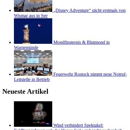
„Disney Adventure“ sticht erstmals von
Wismar aus in See
Mondfinsternis & Blutmond in
Warnemünde
Feuerwehr Rostock nimmt neue Notruf-
Leitstelle in Betrieb
Neueste Artikel
Wind verhindert Spektakel: