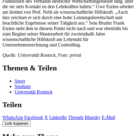
Funktionen des Verbands deutscher Wirtschaftsingenieure tätig, über
die sie stets Kontakt zu den Lehrkräften halten.“ Uwe Etzien arbeitet
am Institut von Prof. Nebl als wissenschaftliche Hilfskraft. „Auch
hier zeichnet er sich durch eine hohe Leistungsbereitschaft und
beachtliche Ergebnisse seiner Tätigkeit aus.“ Sein Bruder Frank
Etzien steht ihm in diesem Punkt nicht nach und war ebenfalls bis
zum Beginn seiner Masterarbeit für zweieinhalb Jahre
wissenschaftliche Hilfskraft am Lehrstuhl für
Unternehmensrechnung und Controlling.
Quelle: Universität Rostock, Foto: privat
Themen & Teilen
Sport
Studium
Universität Rostock
Teilen
WhatsApp
Facebook
X
LinkedIn
Threads
Bluesky
E-Mail
Link kopieren