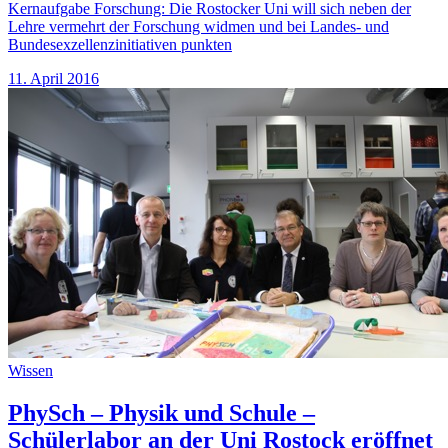
Kernaufgabe Forschung: Die Rostocker Uni will sich neben der
Lehre vermehrt der Forschung widmen und bei Landes- und
Bundesexzellenzinitiativen punkten
11. April 2016
Wissen
PhySch – Physik und Schule –
Schülerlabor an der Uni Rostock eröffnet