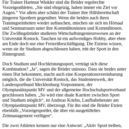
Für Trainer Hartmut Winkler sind die Brüder regelrechte
Vorzeigeathleten. „Sie sind ehrgeizig, haben immer ein Ziel vor
Augen.“ Vor allem aber schätzt der Trainer ihre Hilfsbereitschaft
jüngeren Sportlern gegenüber. Wenn die beiden nach ihren
Trainingseinheiten wieder auftauchen, mischen sie sich im Hörsaal
und Seminarraum unter ihre Kommilitoninnen und Kommilitonen.
Die Zwillingsbrüder studieren Wirtschaftsingenieurswesen an der
Universität Rostock. Tauchen ist ein aufwendiges Hobby, aber eben
am Ende doch nur eine Freizeitbeschäftigung. Die Etziens wissen,
wenn sie ihr Studium abgeschlossen haben, tritt der Sport in den
Hintergrund.
Doch Studium und Hochleistungssport, verträgt sich diese
Kombination? „Ja“, sagen die Brüder unisono. Dass sie beides unter
einen Hut bekommen, macht auch eine Kooperationsvereinbarung
möglich, die die Universität Rostock, das Studentenwerk, der
Landessportbund Mecklenburg-Vorpommern, der
Olympiastützpunkt MV und der allgemeine Hochschulsportverband
geschlossen haben. „So wird eine duale Karriere zwischen Sport
und Studium möglich“, ist Andreas Kriehn, Laufbahnberater am
Olympiastützpunkt MV, überzeugt. Für ihn sind die Brüder Etzien
ebenfalls „Vorzeigesportler, die über ein ausgetüfteltes
Zeitmanagement verfügen“.
Die zwei Athleten kennen nur eine Antwort: „Aktiv Sport treiben,