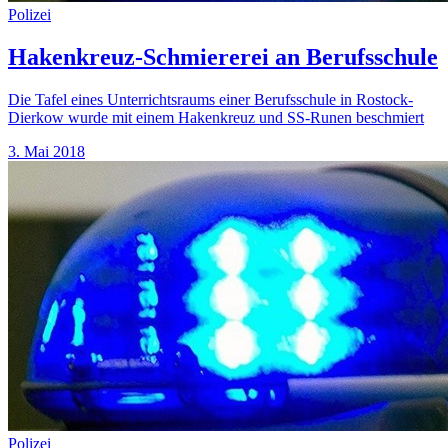
Polizei
Hakenkreuz-Schmiererei an Berufsschule
Die Tafel eines Unterrichtsraums einer Berufsschule in Rostock-
Dierkow wurde mit einem Hakenkreuz und SS-Runen beschmiert
3. Mai 2018
Polizei