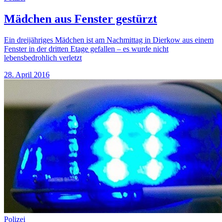
Mädchen aus Fenster gestürzt
Ein dreijähriges Mädchen ist am Nachmittag in Dierkow aus einem
Fenster in der dritten Etage gefallen – es wurde nicht
lebensbedrohlich verletzt
28. April 2016
Polizei