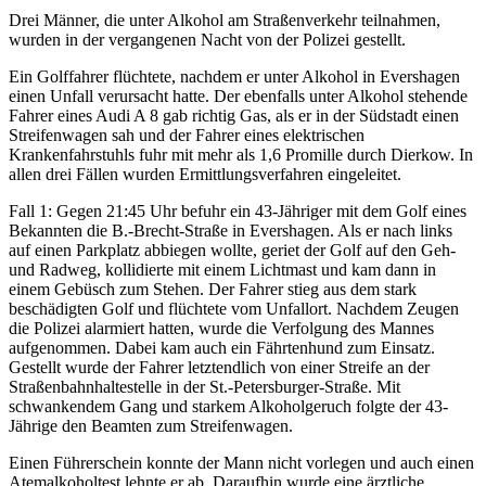
Drei Männer, die unter Alkohol am Straßenverkehr teilnahmen,
wurden in der vergangenen Nacht von der Polizei gestellt.
Ein Golffahrer flüchtete, nachdem er unter Alkohol in Evershagen
einen Unfall verursacht hatte. Der ebenfalls unter Alkohol stehende
Fahrer eines Audi A 8 gab richtig Gas, als er in der Südstadt einen
Streifenwagen sah und der Fahrer eines elektrischen
Krankenfahrstuhls fuhr mit mehr als 1,6 Promille durch Dierkow. In
allen drei Fällen wurden Ermittlungsverfahren eingeleitet.
Fall 1: Gegen 21:45 Uhr befuhr ein 43-Jähriger mit dem Golf eines
Bekannten die B.-Brecht-Straße in Evershagen. Als er nach links
auf einen Parkplatz abbiegen wollte, geriet der Golf auf den Geh-
und Radweg, kollidierte mit einem Lichtmast und kam dann in
einem Gebüsch zum Stehen. Der Fahrer stieg aus dem stark
beschädigten Golf und flüchtete vom Unfallort. Nachdem Zeugen
die Polizei alarmiert hatten, wurde die Verfolgung des Mannes
aufgenommen. Dabei kam auch ein Fährtenhund zum Einsatz.
Gestellt wurde der Fahrer letztendlich von einer Streife an der
Straßenbahnhaltestelle in der St.-Petersburger-Straße. Mit
schwankendem Gang und starkem Alkoholgeruch folgte der 43-
Jährige den Beamten zum Streifenwagen.
Einen Führerschein konnte der Mann nicht vorlegen und auch einen
Atemalkoholtest lehnte er ab. Daraufhin wurde eine ärztliche