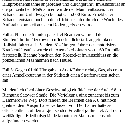
Blutprobenentnahme angeordnet und durchgeführt. Im Anschluss an
die polizeilichen Maßnahmen wurde der Mann entlassen. Der
Schaden am Unfallwagen beträgt ca. 5.000 Euro. Erheblicher
Schaden entstand auch an dem Lichtmast, der durch die Wucht des
Aufpralls komplett aus dem Boden gerissen wurde.
Fall 2: Nur eine Stunde später fiel Beamten während der
Streifenfahrt in Dierkow ein offensichtlich stark angetrunkener
Rollstuhlfahrer auf. Bei dem 51-jährigen Fahrer des motorisierten
Krankenfahrstuhls wurde ein Atemalkoholwert von 1,69 Promille
festgestellt. Beamte brachten den Rostocker im Anschluss an die
polizeilichen Maßnahmen nach Hause.
Fall 3: Gegen 01:40 Uhr gab ein Audi-Fahrer richtig Gas, als er an
einer Ampelkreuzung in der Südstadt einen Streifenwagen stehen
sah.
Mit deutlich überhöhter Geschwindigkeit flüchtete der Audi A8 in
Richtung Satower Straße. Die Verfolgung ging zunächst bis zum
Dammerower Weg. Dort fanden die Beamten den A 8 mit noch
qualmendem Auspuff aber verlassen vor. Der Fahrer hatte sich
offensichtlich auf den angrenzenden Friedhof geflüchtet. Auf dem
weitläufigen Friedhofsgelände konnte der Mann zunächst nicht
aufgefunden werden.