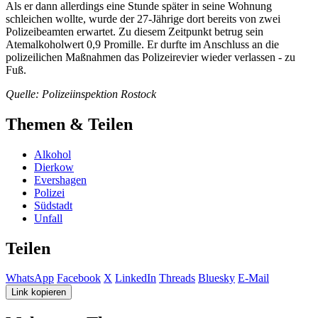
Als er dann allerdings eine Stunde später in seine Wohnung
schleichen wollte, wurde der 27-Jährige dort bereits von zwei
Polizeibeamten erwartet. Zu diesem Zeitpunkt betrug sein
Atemalkoholwert 0,9 Promille. Er durfte im Anschluss an die
polizeilichen Maßnahmen das Polizeirevier wieder verlassen - zu
Fuß.
Quelle: Polizeiinspektion Rostock
Themen & Teilen
Alkohol
Dierkow
Evershagen
Polizei
Südstadt
Unfall
Teilen
WhatsApp
Facebook
X
LinkedIn
Threads
Bluesky
E-Mail
Link kopieren