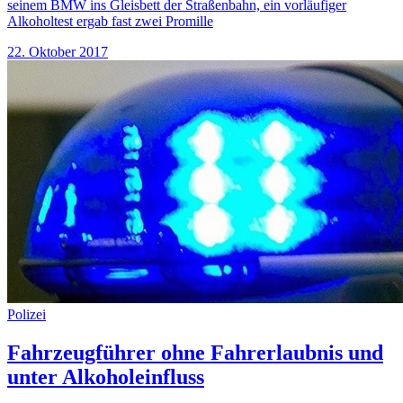
seinem BMW ins Gleisbett der Straßenbahn, ein vorläufiger
Alkoholtest ergab fast zwei Promille
22. Oktober 2017
Polizei
Fahrzeugführer ohne Fahrerlaubnis und
unter Alkoholeinfluss