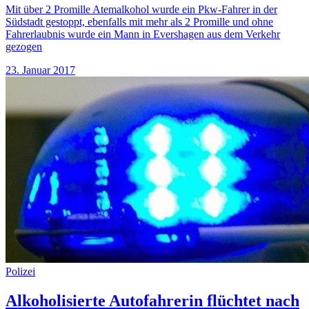
Mit über 2 Promille Atemalkohol wurde ein Pkw-Fahrer in der
Südstadt gestoppt, ebenfalls mit mehr als 2 Promille und ohne
Fahrerlaubnis wurde ein Mann in Evershagen aus dem Verkehr
gezogen
23. Januar 2017
Polizei
Alkoholisierte Autofahrerin flüchtet nach