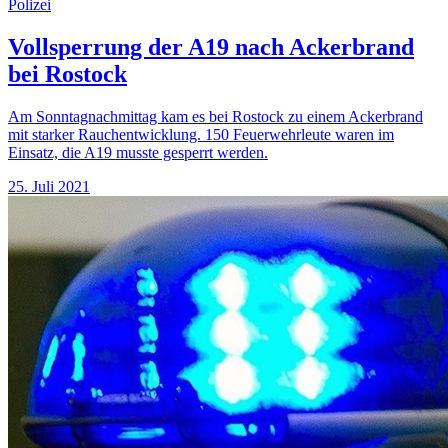
Polizei
Vollsperrung der A19 nach Ackerbrand
bei Rostock
Am Sonntagnachmittag kam es bei Rostock zu einem Ackerbrand
mit starker Rauchentwicklung. 150 Feuerwehrleute waren im
Einsatz, die A19 musste gesperrt werden.
25. Juli 2021