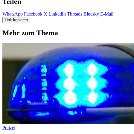
Teilen
WhatsApp
Facebook
X
LinkedIn
Threads
Bluesky
E-Mail
Link kopieren
Mehr zum Thema
Polizei