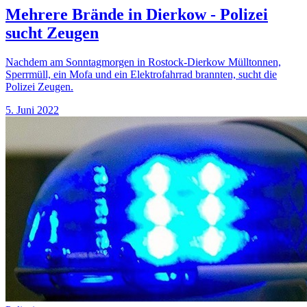
Mehrere Brände in Dierkow - Polizei
sucht Zeugen
Nachdem am Sonntagmorgen in Rostock-Dierkow Mülltonnen,
Sperrmüll, ein Mofa und ein Elektrofahrrad brannten, sucht die
Polizei Zeugen.
5. Juni 2022