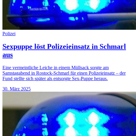
Polizei
Sexpuppe löst Polizeieinsatz in Schmarl
aus
Eine vermeintliche Leiche in einem Müllsack sorgte am
Samstagabend in Rostock-Schmarl für einen Polizeieinsatz – der
Fund stellte sich später als entsorgte Sex-Puppe heraus.
30. März 2025