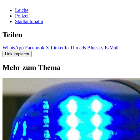
Leiche
Polizei
Stadtautobahn
Teilen
WhatsApp
Facebook
X
LinkedIn
Threads
Bluesky
E-Mail
Link kopieren
Mehr zum Thema