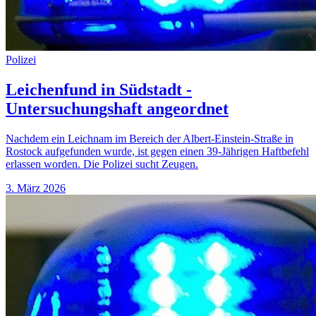
Polizei
Leichenfund in Südstadt -
Untersuchungshaft angeordnet
Nachdem ein Leichnam im Bereich der Albert-Einstein-Straße in
Rostock aufgefunden wurde, ist gegen einen 39-Jährigen Haftbefehl
erlassen worden. Die Polizei sucht Zeugen.
3. März 2026