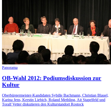
Panorama
OB-Wahl 2012: Podiumsdiskussion zur
Kultur
Oberbürgermeister-Kandidaten Sybille Bachmann, Christian Blauel,
Karina Jens, Kerstin Liebich, Roland Methling, Ait Stapelfeld und
Toralf Vetter diskutieren den Kulturstandort Rostock