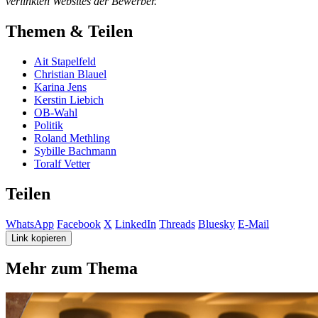
verlinkten Websites der Bewerber.
Themen & Teilen
Ait Stapelfeld
Christian Blauel
Karina Jens
Kerstin Liebich
OB-Wahl
Politik
Roland Methling
Sybille Bachmann
Toralf Vetter
Teilen
WhatsApp
Facebook
X
LinkedIn
Threads
Bluesky
E-Mail
Link kopieren
Mehr zum Thema