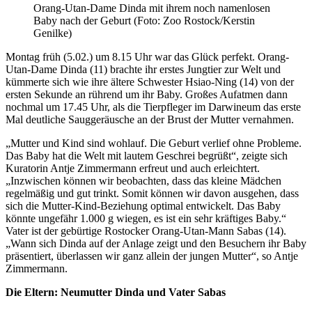
Orang-Utan-Dame Dinda mit ihrem noch namenlosen
Baby nach der Geburt (Foto: Zoo Rostock/Kerstin
Genilke)
Montag früh (5.02.) um 8.15 Uhr war das Glück perfekt. Orang-
Utan-Dame Dinda (11) brachte ihr erstes Jungtier zur Welt und
kümmerte sich wie ihre ältere Schwester Hsiao-Ning (14) von der
ersten Sekunde an rührend um ihr Baby. Großes Aufatmen dann
nochmal um 17.45 Uhr, als die Tierpfleger im Darwineum das erste
Mal deutliche Sauggeräusche an der Brust der Mutter vernahmen.
„Mutter und Kind sind wohlauf. Die Geburt verlief ohne Probleme.
Das Baby hat die Welt mit lautem Geschrei begrüßt“, zeigte sich
Kuratorin Antje Zimmermann erfreut und auch erleichtert.
„Inzwischen können wir beobachten, dass das kleine Mädchen
regelmäßig und gut trinkt. Somit können wir davon ausgehen, dass
sich die Mutter-Kind-Beziehung optimal entwickelt. Das Baby
könnte ungefähr 1.000 g wiegen, es ist ein sehr kräftiges Baby.“
Vater ist der gebürtige Rostocker Orang-Utan-Mann Sabas (14).
„Wann sich Dinda auf der Anlage zeigt und den Besuchern ihr Baby
präsentiert, überlassen wir ganz allein der jungen Mutter“, so Antje
Zimmermann.
Die Eltern: Neumutter Dinda und Vater Sabas