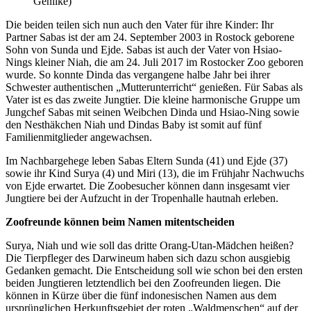
Genilke)
Die beiden teilen sich nun auch den Vater für ihre Kinder: Ihr
Partner Sabas ist der am 24. September 2003 in Rostock geborene
Sohn von Sunda und Ejde. Sabas ist auch der Vater von Hsiao-
Nings kleiner Niah, die am 24. Juli 2017 im Rostocker Zoo geboren
wurde. So konnte Dinda das vergangene halbe Jahr bei ihrer
Schwester authentischen „Mutterunterricht“ genießen. Für Sabas als
Vater ist es das zweite Jungtier. Die kleine harmonische Gruppe um
Jungchef Sabas mit seinen Weibchen Dinda und Hsiao-Ning sowie
den Nesthäkchen Niah und Dindas Baby ist somit auf fünf
Familienmitglieder angewachsen.
Im Nachbargehege leben Sabas Eltern Sunda (41) und Ejde (37)
sowie ihr Kind Surya (4) und Miri (13), die im Frühjahr Nachwuchs
von Ejde erwartet. Die Zoobesucher können dann insgesamt vier
Jungtiere bei der Aufzucht in der Tropenhalle hautnah erleben.
Zoofreunde können beim Namen mitentscheiden
Surya, Niah und wie soll das dritte Orang-Utan-Mädchen heißen?
Die Tierpfleger des Darwineum haben sich dazu schon ausgiebig
Gedanken gemacht. Die Entscheidung soll wie schon bei den ersten
beiden Jungtieren letztendlich bei den Zoofreunden liegen. Die
können in Kürze über die fünf indonesischen Namen aus dem
ursprünglichen Herkunftsgebiet der roten „Waldmenschen“ auf der