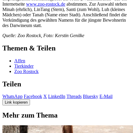
Internetseite
www.zoo-rostock.de
abstimmen. Zur Auswahl stehen
Minah (ehrlich), LinTang (Stern), Santi (zum Wohl), Luh (kleines
Mädchen) oder Tanah (Name einer Stadt). Anschließend findet die
Verkündigung des gewählten Namens für die jüngste Bewohnerin
des Darwineum statt.
Quelle: Zoo Rostock, Foto: Kerstin Genilke
Themen & Teilen
Affen
Tierkinder
Zoo Rostock
Teilen
WhatsApp
Facebook
X
LinkedIn
Threads
Bluesky
E-Mail
Link kopieren
Mehr zum Thema