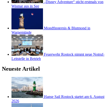
„Disney Adventure“ sticht erstmals von
Wismar aus in See
Mondfinsternis & Blutmond in
Warnemünde
Feuerwehr Rostock nimmt neue Notruf-
Leitstelle in Betrieb
Neueste Artikel
Hanse Sail Rostock startet am 6. August
2026