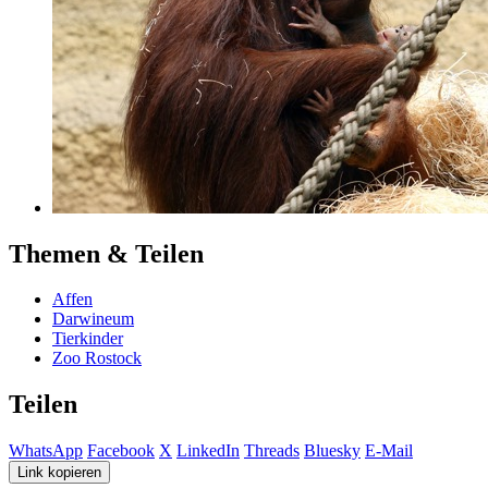
Themen & Teilen
Affen
Darwineum
Tierkinder
Zoo Rostock
Teilen
WhatsApp
Facebook
X
LinkedIn
Threads
Bluesky
E-Mail
Link kopieren