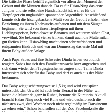
Die kritische Phase betrifft eigentlich vor allem den Moment der
Geburt und die Minuten danach. Da es für Hsiao-Ning das erste
Jungtier und sie selbst eine Handaufzucht ist, war es für die
Tierpfleger ein unglaublich spannender Augenblick. Anschließend
konnte sich die frischgebackene Mutti von der Geburt erholen, eine
Beziehung zu ihrem Nachwuchs aufbauen und mit dem Säugen
beginnen. Sie wird von ihren Tierpflegern mit ihren
Lieblingsspeisen, beispielsweise Bananen und weiterem süßen Obst,
verwöhnt. Sie bekommt viel zu trinken, damit auch die Muttermilch
gut fließen kann. Hsiao-Ning macht einen sehr zufriedenen und
entspannten Eindruck und war am Donnerstag das erste Mal mit
ihrem Baby auf der Anlage.
Auch Papa Sabas und ihre Schwester Dinda haben vorbildlich
reagiert. Sabas hat sich den Familienzuwachs kurz angesehen und
sich dann wieder dem Tagesgeschehen zugewandt. Tante Dinda
interessiert sich sehr für das Baby und darf es auch aus der Nähe
bestaunen.
Das Baby wiegt schätzungsweise 1,5 kg und wird erst später
untersucht. „Im Urwald ist auch kein Tierarzt in der Nähe, wir
lassen die Mutter da ganz in Ruhe“, betonte die Kuratorin. Aktuell
braucht Hsiao-Ning noch viel Ruhe und wird deshalb auch die
nächsten zwei, drei Wochen noch nicht regelmäßig im Darwineum
zu sehen sein.“ Schon bald sollen auf der Zoo-Facebookseite die