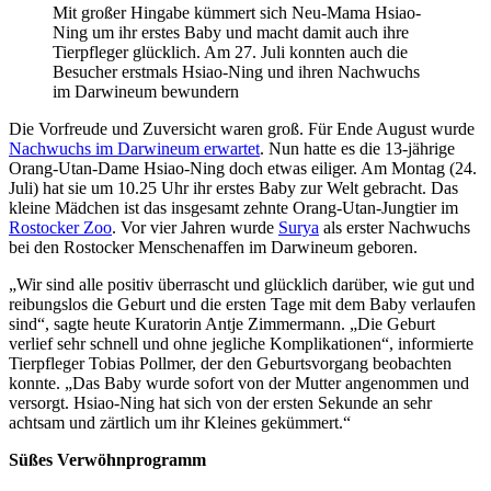
Mit großer Hingabe kümmert sich Neu-Mama Hsiao-
Ning um ihr erstes Baby und macht damit auch ihre
Tierpfleger glücklich. Am 27. Juli konnten auch die
Besucher erstmals Hsiao-Ning und ihren Nachwuchs
im Darwineum bewundern
Die Vorfreude und Zuversicht waren groß. Für Ende August wurde
Nachwuchs im Darwineum erwartet
. Nun hatte es die 13-jährige
Orang-Utan-Dame Hsiao-Ning doch etwas eiliger. Am Montag (24.
Juli) hat sie um 10.25 Uhr ihr erstes Baby zur Welt gebracht. Das
kleine Mädchen ist das insgesamt zehnte Orang-Utan-Jungtier im
Rostocker Zoo
. Vor vier Jahren wurde
Surya
als erster Nachwuchs
bei den Rostocker Menschenaffen im Darwineum geboren.
„Wir sind alle positiv überrascht und glücklich darüber, wie gut und
reibungslos die Geburt und die ersten Tage mit dem Baby verlaufen
sind“, sagte heute Kuratorin Antje Zimmermann. „Die Geburt
verlief sehr schnell und ohne jegliche Komplikationen“, informierte
Tierpfleger Tobias Pollmer, der den Geburtsvorgang beobachten
konnte. „Das Baby wurde sofort von der Mutter angenommen und
versorgt. Hsiao-Ning hat sich von der ersten Sekunde an sehr
achtsam und zärtlich um ihr Kleines gekümmert.“
Süßes Verwöhnprogramm