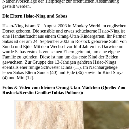
Namensvorschläge der Tierpfleger zur öffentlichen Abstimmung
gestellt werden.
Die Eltern Hsiao-Ning und Sabas
Hsiao-Ning ist am 31. August 2003 in Monkey World im englischen
Dorset geboren. Die sensible und etwas schüchterne Hsiao-Ning ist
eine Handaufzucht aus einem Orang-Utan-Kindergarten. Ihr Partner
Sabas ist der am 24. September 2003 in Rostock geborene Sohn von
Sunda und Ejde. Mit dem Wechsel vor fünf Jahren ins Darwineum
wurde Sabas erstmals von seinen Eltern getrennt, um eine eigene
Familie zu gründen. Diese ist nun um das erste Kind der Beiden
gewachsen. Zur Gruppe des 13-Jährigen gehören Hsiao-Nings
ebenfalls eher ruhige Schwester Dinda (11). Im Nachbargehege
leben Sabas Eltern Sunda (40) und Ejde (36) sowie ihr Kind Surya
(4) und Miri (12).
Fotos & Video vom kleinen Orang-Utan-Mädchen (Quelle: Zoo
Rostock/Kerstin Genilke/Tobias Pollmer):