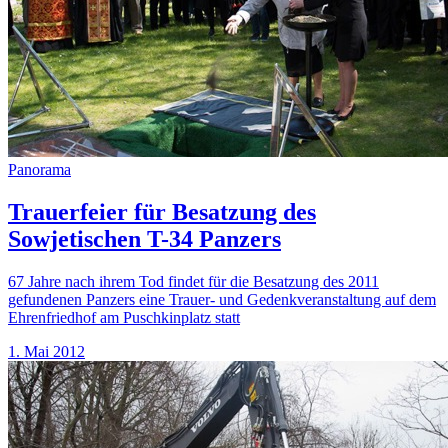
Panorama
Trauerfeier für Besatzung des
Sowjetischen T-34 Panzers
67 Jahre nach ihrem Tod findet für die Besatzung des 2011
gefundenen Panzers eine Trauer- und Gedenkveranstaltung auf dem
Ehrenfriedhof am Puschkinplatz statt
1. Mai 2012