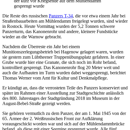
der kurz vor Kriegsende auf dem Mühlendamm
gesprengt wurde
Die Reste des russischen
Panzers T-34
, die vor etwa einem Jahr bei
Straßenbauarbeiten am Mühlendamm freigelegt wurden, sind wieder
in Rostock. Heute Vormittag wurden der 5,2 Tonnen schwere
Panzerturm, das Kanonenrohr und andere, kleinere Fundstücke
wieder an die Warnow gebracht.
Nachdem die Überreste ein Jahr bei einem
Munitionszerlegungsbetrieb bei Hagenow gelagert waren, wurden
sie gestern zum Lübtheener Truppenübungsplatz gefahren. In einer
Grube wurde hier eine Granate, die sich noch im Rohr befand,
kontrolliert gesprengt. Das Kanonenrohr flog 20 Meter weit und
auch die Aufbauten im Turm wurden dabei weggesprengt, berichtet
Thomas Werner vom Amt für Kultur und Denkmalpflege.
Er kündigt an, dass die verrosteten Teile des Panzers konserviert und
später im Rahmen einer Ausstellung zur Stadtgeschichte anlässlich
des 800. Jahrestages der Stadtgründung 2018 im Museum in der
August-Bebel-Straße gezeigt werden.
Sie gehören vermutlich zu dem Panzer, der am 1. Mai 1945 von der
65. Armee der 2. Weißrussischen Front zur Aufklärung
vorausgeschickt worden war und sich auf der Mühlendammbrücke
befand, als diese mit einer Seemine gesprengt wurde. Alle fünf