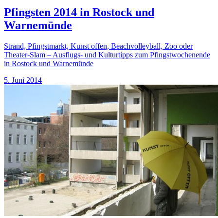
Pfingsten 2014 in Rostock und
Warnemünde
Strand, Pfingstmarkt, Kunst offen, Beachvolleyball, Zoo oder
Theater-Slam – Ausflugs- und Kulturtipps zum Pfingstwochenende
in Rostock und Warnemünde
5. Juni 2014