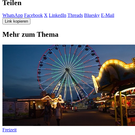
Teilen
WhatsApp
Facebook
X
LinkedIn
Threads
Bluesky
E-Mail
Link kopieren
Mehr zum Thema
Freizeit