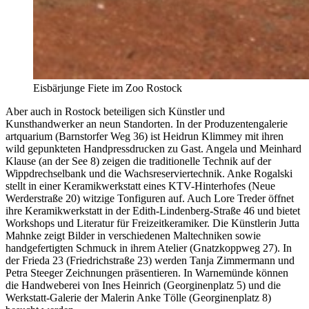
Eisbärjunge Fiete im Zoo Rostock
Aber auch in Rostock beteiligen sich Künstler und
Kunsthandwerker an neun Standorten. In der Produzentengalerie
artquarium (Barnstorfer Weg 36) ist Heidrun Klimmey mit ihren
wild gepunkteten Handpressdrucken zu Gast. Angela und Meinhard
Klause (an der See 8) zeigen die traditionelle Technik auf der
Wippdrechselbank und die Wachsreserviertechnik. Anke Rogalski
stellt in einer Keramikwerkstatt eines KTV-Hinterhofes (Neue
Werderstraße 20) witzige Tonfiguren auf. Auch Lore Treder öffnet
ihre Keramikwerkstatt in der Edith-Lindenberg-Straße 46 und bietet
Workshops und Literatur für Freizeitkeramiker. Die Künstlerin Jutta
Mahnke zeigt Bilder in verschiedenen Maltechniken sowie
handgefertigten Schmuck in ihrem Atelier (Gnatzkoppweg 27). In
der Frieda 23 (Friedrichstraße 23) werden Tanja Zimmermann und
Petra Steeger Zeichnungen präsentieren. In Warnemünde können
die Handweberei von Ines Heinrich (Georginenplatz 5) und die
Werkstatt-Galerie der Malerin Anke Tölle (Georginenplatz 8)