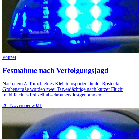
Polizei
Festnahme nach Verfolgungsjagd
Nach dem Aufbruch eines Kleintransporters in der Rostocker
Grubenstraße wurden zwei Tatverdächtige nach kurzer Flucht
mithilfe eines Polizeihubschraubers festgenommen
26. November 2021