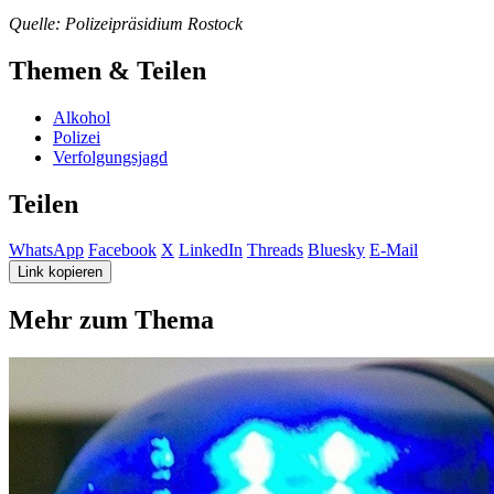
Quelle: Polizeipräsidium Rostock
Themen & Teilen
Alkohol
Polizei
Verfolgungsjagd
Teilen
WhatsApp
Facebook
X
LinkedIn
Threads
Bluesky
E-Mail
Link kopieren
Mehr zum Thema