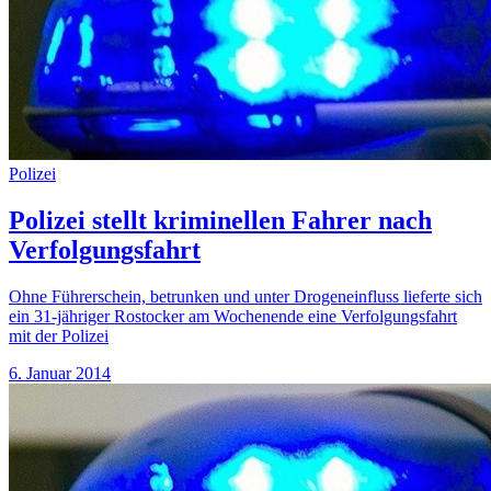
Polizei
Polizei stellt kriminellen Fahrer nach
Verfolgungsfahrt
Ohne Führerschein, betrunken und unter Drogeneinfluss lieferte sich
ein 31-jähriger Rostocker am Wochenende eine Verfolgungsfahrt
mit der Polizei
6. Januar 2014