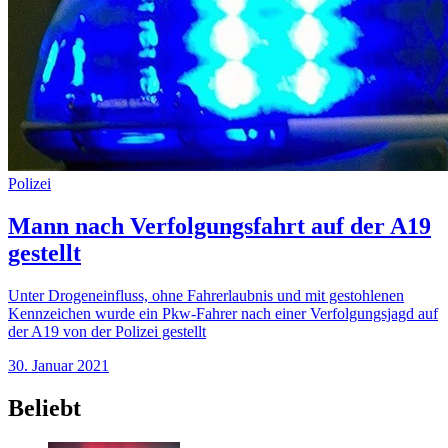
Polizei
Mann nach Verfolgungsfahrt auf der A19
gestellt
Unter Drogeneinfluss, ohne Fahrerlaubnis und mit gestohlenen
Kennzeichen wurde ein Pkw-Fahrer nach einer Verfolgungsjagd auf
der A19 von der Polizei gestellt
30. Januar 2021
Beliebt