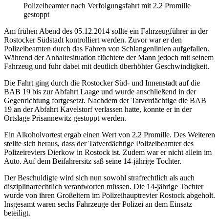
Polizeibeamter nach Verfolgungsfahrt mit 2,2 Promille
gestoppt
Am frühen Abend des 05.12.2014 sollte ein Fahrzeugführer in der
Rostocker Südstadt kontrolliert werden. Zuvor war er den
Polizeibeamten durch das Fahren von Schlangenlinien aufgefallen.
Während der Anhaltesituation flüchtete der Mann jedoch mit seinem
Fahrzeug und fuhr dabei mit deutlich überhöhter Geschwindigkeit.
Die Fahrt ging durch die Rostocker Süd- und Innenstadt auf die
BAB 19 bis zur Abfahrt Laage und wurde anschließend in der
Gegenrichtung fortgesetzt. Nachdem der Tatverdächtige die BAB
19 an der Abfahrt Kavelstorf verlassen hatte, konnte er in der
Ortslage Prisannewitz gestoppt werden.
Ein Alkoholvortest ergab einen Wert von 2,2 Promille. Des Weiteren
stellte sich heraus, dass der Tatverdächtige Polizeibeamter des
Polizeireviers Dierkow in Rostock ist. Zudem war er nicht allein im
Auto. Auf dem Beifahrersitz saß seine 14-jährige Tochter.
Der Beschuldigte wird sich nun sowohl strafrechtlich als auch
disziplinarrechtlich verantworten müssen. Die 14-jährige Tochter
wurde von ihren Großeltern im Polizeihauptrevier Rostock abgeholt.
Insgesamt waren sechs Fahrzeuge der Polizei an dem Einsatz
beteiligt.