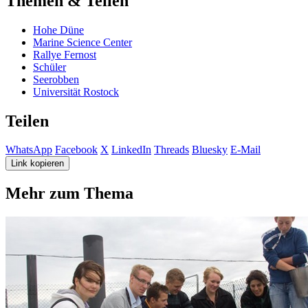
Themen & Teilen
Hohe Düne
Marine Science Center
Rallye Fernost
Schüler
Seerobben
Universität Rostock
Teilen
WhatsApp
Facebook
X
LinkedIn
Threads
Bluesky
E-Mail
Link kopieren
Mehr zum Thema