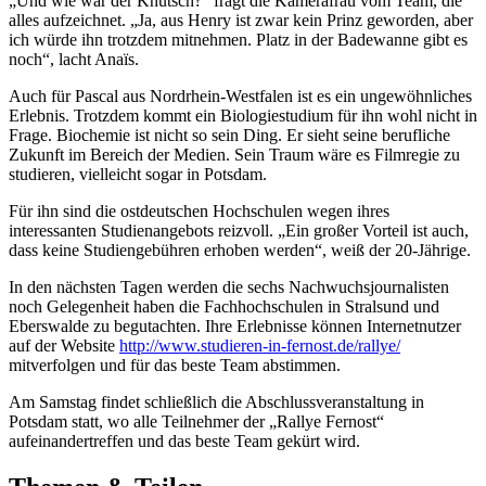
„Und wie war der Knutsch?“ fragt die Kamerafrau vom Team, die
alles aufzeichnet. „Ja, aus Henry ist zwar kein Prinz geworden, aber
ich würde ihn trotzdem mitnehmen. Platz in der Badewanne gibt es
noch“, lacht Anaïs.
Auch für Pascal aus Nordrhein-Westfalen ist es ein ungewöhnliches
Erlebnis. Trotzdem kommt ein Biologiestudium für ihn wohl nicht in
Frage. Biochemie ist nicht so sein Ding. Er sieht seine berufliche
Zukunft im Bereich der Medien. Sein Traum wäre es Filmregie zu
studieren, vielleicht sogar in Potsdam.
Für ihn sind die ostdeutschen Hochschulen wegen ihres
interessanten Studienangebots reizvoll. „Ein großer Vorteil ist auch,
dass keine Studiengebühren erhoben werden“, weiß der 20-Jährige.
In den nächsten Tagen werden die sechs Nachwuchsjournalisten
noch Gelegenheit haben die Fachhochschulen in Stralsund und
Eberswalde zu begutachten. Ihre Erlebnisse können Internetnutzer
auf der Website
http://www.studieren-in-fernost.de/rallye/
mitverfolgen und für das beste Team abstimmen.
Am Samstag findet schließlich die Abschlussveranstaltung in
Potsdam statt, wo alle Teilnehmer der „Rallye Fernost“
aufeinandertreffen und das beste Team gekürt wird.