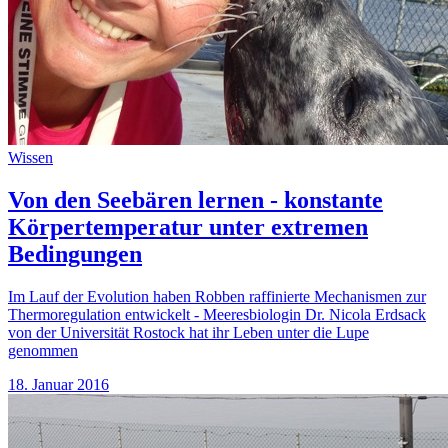
Wissen
Von den Seebären lernen - konstante
Körpertemperatur unter extremen
Bedingungen
Im Lauf der Evolution haben Robben raffinierte Mechanismen zur
Thermoregulation entwickelt - Meeresbiologin Dr. Nicola Erdsack
von der Universität Rostock hat ihr Leben unter die Lupe
genommen
18. Januar 2016