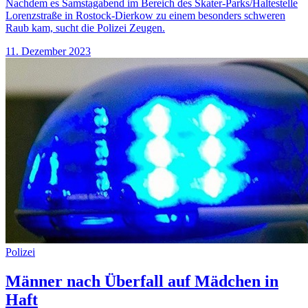
Nachdem es Samstagabend im Bereich des Skater-Parks/Haltestelle
Lorenzstraße in Rostock-Dierkow zu einem besonders schweren
Raub kam, sucht die Polizei Zeugen.
11. Dezember 2023
Polizei
Männer nach Überfall auf Mädchen in
Haft