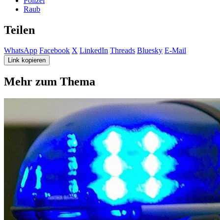
Polizei
Raub
Teilen
WhatsApp
Facebook
X
LinkedIn
Threads
Bluesky
E-Mail
Link kopieren
Mehr zum Thema