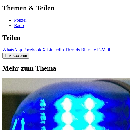
Themen & Teilen
Polizei
Raub
Teilen
WhatsApp
Facebook
X
LinkedIn
Threads
Bluesky
E-Mail
Link kopieren
Mehr zum Thema