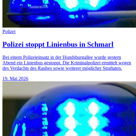
Polizei
Polizei stoppt Linienbus in Schmarl
Bei einem Polizeieinsatz in der Hundsburgallee wurde gestern
Abend ein Linienbus gestoppt. Die Kriminalpolizei ermittelt wegen
des Verdachts des Raubes sowie weiterer möglicher Straftaten.
19. Mai 2026