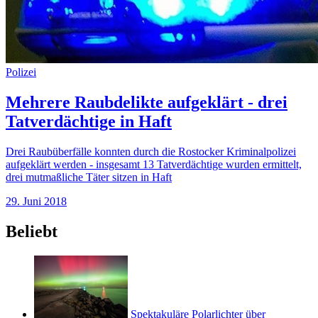
Polizei
Mehrere Raubdelikte aufgeklärt - drei
Tatverdächtige in Haft
Drei Raubüberfälle konnten durch die Rostocker Kriminalpolizei
aufgeklärt werden - insgesamt 13 Tatverdächtige wurden ermittelt,
drei mutmaßliche Täter sitzen in Haft
29. Juni 2018
Beliebt
Spektakuläre Polarlichter über