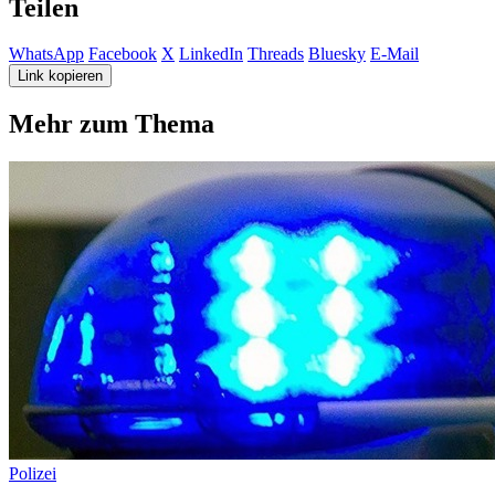
Teilen
WhatsApp
Facebook
X
LinkedIn
Threads
Bluesky
E-Mail
Link kopieren
Mehr zum Thema
Polizei