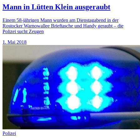
Mann in Lütten Klein ausgeraubt
Einem 58-jährigen Mann wurden am Dienstagabend in der
Rostocker Warnowallee Brieftasche und Handy geraubt – die
Polizei sucht Zeugen
1. Mai 2018
Polizei