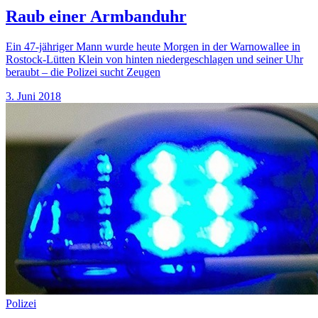
Raub einer Armbanduhr
Ein 47-jähriger Mann wurde heute Morgen in der Warnowallee in
Rostock-Lütten Klein von hinten niedergeschlagen und seiner Uhr
beraubt – die Polizei sucht Zeugen
3. Juni 2018
Polizei