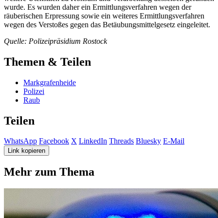
wurde. Es wurden daher ein Ermittlungsverfahren wegen der
räuberischen Erpressung sowie ein weiteres Ermittlungsverfahren
wegen des Verstoßes gegen das Betäubungsmittelgesetz eingeleitet.
Quelle: Polizeipräsidium Rostock
Themen & Teilen
Markgrafenheide
Polizei
Raub
Teilen
WhatsApp
Facebook
X
LinkedIn
Threads
Bluesky
E-Mail
Link kopieren
Mehr zum Thema