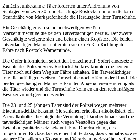
Zunächst unbekannte Täter forderten unter Androhung von
Schlägen von zwei 30- und 32-jährige Rostockern in unmittelbarer
Strandnähe von Markgrafenheide die Herausgabe ihrer Turnschuhe.
Ein Geschädigter gab seine hochwertigen weißen
Markenturnschuhe die beiden Tatverdächtigen heraus. Der zweite
Geschädigte weigerte sich und bekam einen Kopfstoß. Die beiden
tatverdächtigen Männer entfernten sich zu Fuß in Richtung der
Fähre nach Rostock-Warnemünde.
Die Opfer informierten sofort den Polizeinotruf. Sofort eingesetzte
Beamte des Polizeireviers Rostock-Dierkow konnten die beiden
Täter noch auf dem Weg zur Fähre anhalten. Ein Tatverdächtiger
trug die auffälligen weißen Turnschuhe noch offen in der Hand. Die
beiden geschädigten Männer erkannten Angehaltenen eindeutig als
die Täter wieder und die Turnschuhe konnten an den rechtmäßigen
Besitzer zurückgegeben werden.
Die 23- und 25-jährigen Täter sind der Polizei wegen mehrerer
Eigentumsdelikte bekannt. Sie schienen erheblich alkoholisiert, ein
Atemalkoholtest bestätigte die Vermutung. Darüber hinaus sind die
tatverdächtigen Männer auch wegen Verstößen gegen das
Betäubungsmittelgesetz bekannt. Eine Durchsuchung des
mitgeführten Rucksacks des einen führte dazu, dass Cannabis sowie
weitere Utensilien zu Konsum und Verarbeitung desselben gefunden