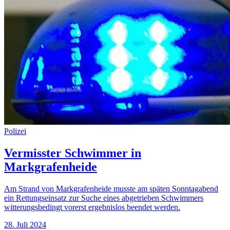
Polizei
Vermisster Schwimmer in
Markgrafenheide
Am Strand von Markgrafenheide musste am späten Sonntagabend
ein Rettungseinsatz zur Suche eines abgetrieben Schwimmers
witterungsbedingt vorerst ergebnislos beendet werden.
28. Juli 2024