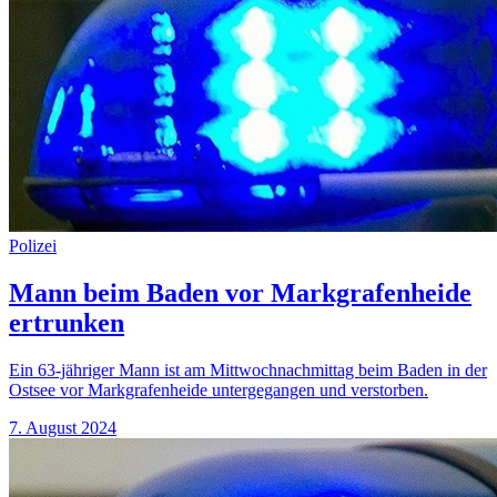
Polizei
Mann beim Baden vor Markgrafenheide
ertrunken
Ein 63-jähriger Mann ist am Mittwochnachmittag beim Baden in der
Ostsee vor Markgrafenheide untergegangen und verstorben.
7. August 2024