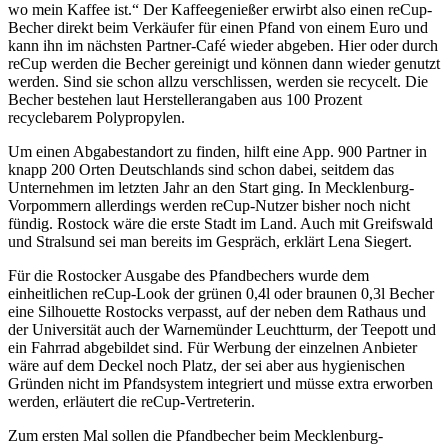
wo mein Kaffee ist.“ Der Kaffeegenießer erwirbt also einen reCup-
Becher direkt beim Verkäufer für einen Pfand von einem Euro und
kann ihn im nächsten Partner-Café wieder abgeben. Hier oder durch
reCup werden die Becher gereinigt und können dann wieder genutzt
werden. Sind sie schon allzu verschlissen, werden sie recycelt. Die
Becher bestehen laut Herstellerangaben aus 100 Prozent
recyclebarem Polypropylen.
Um einen Abgabestandort zu finden, hilft eine App. 900 Partner in
knapp 200 Orten Deutschlands sind schon dabei, seitdem das
Unternehmen im letzten Jahr an den Start ging. In Mecklenburg-
Vorpommern allerdings werden reCup-Nutzer bisher noch nicht
fündig. Rostock wäre die erste Stadt im Land. Auch mit Greifswald
und Stralsund sei man bereits im Gespräch, erklärt Lena Siegert.
Für die Rostocker Ausgabe des Pfandbechers wurde dem
einheitlichen reCup-Look der grünen 0,4l oder braunen 0,3l Becher
eine Silhouette Rostocks verpasst, auf der neben dem Rathaus und
der Universität auch der Warnemünder Leuchtturm, der Teepott und
ein Fahrrad abgebildet sind. Für Werbung der einzelnen Anbieter
wäre auf dem Deckel noch Platz, der sei aber aus hygienischen
Gründen nicht im Pfandsystem integriert und müsse extra erworben
werden, erläutert die reCup-Vertreterin.
Zum ersten Mal sollen die Pfandbecher beim Mecklenburg-