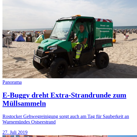
Panorama
E-Buggy dreht Extra-Strandrunde zum
Müllsammeln
Rostocker Gehwegreinigung sorgt auch am Tag für Sauberkeit an
Warnemündes Ostseestrand
27. Juli 2019