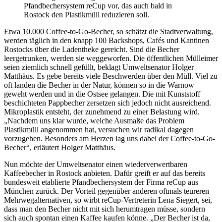
Pfandbechersystem reCup vor, das auch bald in
Rostock den Plastikmüll reduzieren soll.
Etwa 10.000 Coffee-to-Go-Becher, so schätzt die Stadtverwaltung,
werden täglich in den knapp 100 Backshops, Cafés und Kantinen
Rostocks über die Ladentheke gereicht. Sind die Becher
leergetrunken, werden sie weggeworfen. Die öffentlichen Mülleimer
seien ziemlich schnell gefüllt, beklagt Umweltsenator Holger
Matthäus. Es gebe bereits viele Beschwerden über den Müll. Viel zu
oft landen die Becher in der Natur, können so in die Warnow
geweht werden und in die Ostsee gelangen. Die mit Kunststoff
beschichteten Pappbecher zersetzen sich jedoch nicht ausreichend.
Mikroplastik entsteht, der zunehmend zu einer Belastung wird.
„Nachdem uns klar wurde, welche Ausmaße das Problem
Plastikmüll angenommen hat, versuchen wir radikal dagegen
vorzugehen. Besonders am Herzen lag uns dabei der Coffee-to-Go-
Becher“, erläutert Holger Matthäus.
Nun möchte der Umweltsenator einen wiederverwertbaren
Kaffeebecher in Rostock anbieten. Dafür greift er auf das bereits
bundesweit etablierte Pfandbechersystem der Firma reCup aus
München zurück. Der Vorteil gegenüber anderen oftmals teureren
Mehrwegalternativen, so wirbt reCup-Vertreterin Lena Siegert, sei,
dass man den Becher nicht mit sich herumtragen müsse, sondern
sich auch spontan einen Kaffee kaufen könne. „Der Becher ist da,