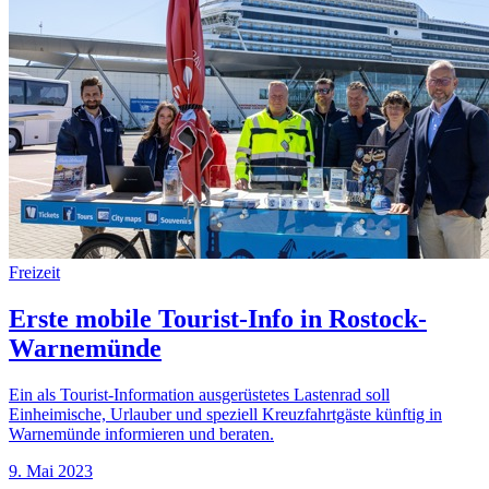
Freizeit
Erste mobile Tourist-Info in Rostock-
Warnemünde
Ein als Tourist-Information ausgerüstetes Lastenrad soll
Einheimische, Urlauber und speziell Kreuzfahrtgäste künftig in
Warnemünde informieren und beraten.
9. Mai 2023