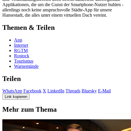
Applikationen, die um die Gunst der Smartphone-Nutzer buhlen -
allerdings noch keine anspruchsvolle Städte-App für unsere
Hansestadt, die alles unter einem virtuellen Dach vereint.
Themen & Teilen
App
Internet
RGTM
Rostock
Tourismus
Warnemünde
Teilen
WhatsApp
Facebook
X
LinkedIn
Threads
Bluesky
E-Mail
Link kopieren
Mehr zum Thema