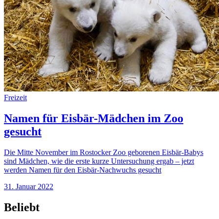
Freizeit
Namen für Eisbär-Mädchen im Zoo
gesucht
Die Mitte November im Rostocker Zoo geborenen Eisbär-Babys
sind Mädchen, wie die erste kurze Untersuchung ergab – jetzt
werden Namen für den Eisbär-Nachwuchs gesucht
31. Januar 2022
Beliebt