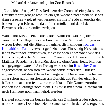
Mal auf der Außenanlage im Zoo Rostock
„Die schöne Anlage!“ Das Bedauern der Zoomitarbeiter, dass das
Braunbärenfreigehege wohl in einigen Wochen nicht mehr so schön
grün aussehen wird, ist viel geringer als ihre Freude angesichts der
beiden jungen Bären, die darauf herumtollen und dabei den
Bewuchs schon ordentlich zerlegen.
Wanja und Misho heißen die beiden Kamtschatkabären, die im
Januar 2011 in Hagenbeck geboren wurden. Seit heute bringen sie
wieder Leben auf die Bärenburganlage, die nach dem
Tod des
Kodiakbären Bodo
verwaist geblieben war. Ein wenig Nervosität ist
ihnen zwar noch anzumerken, vieles ist noch ungewohnt, wie das
kleine Auto, das die Mülleimer am Zaun entleert. Dennoch freut sich
Matthias Petzold: „Es ist schön, dass sie ohne Angst heute Morgen
rausgegangen waren.“ Am Freitag waren sie im
Rostocker Zoo
angekommen, haben sich am Wochenende hinter den Kulissen
eingewöhnt und ihre Pfleger kennengelernt. Die können die beiden
zwar schon gut unterscheiden am Gesicht, das Fell des einen ist
heller, dem anderen fehlt vorne eine Kralle. Die Namen zuordnen
können sie allerdings noch nicht. Das muss mit einem Telefonanruf
nach Hamburg noch nachgeholt werden.
Derweil erkunden die beiden halbstarken Zwillingsbrüder schon ihr
neues Zuhause. Den einen zieht es auch schon in den Wassergraben.