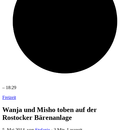
–
18:29
Freizeit
Wanja und Misho toben auf der
Rostocker Bärenanlage
5. Mai 2014
, von
Stefanie
·
3 Min. Lesezeit