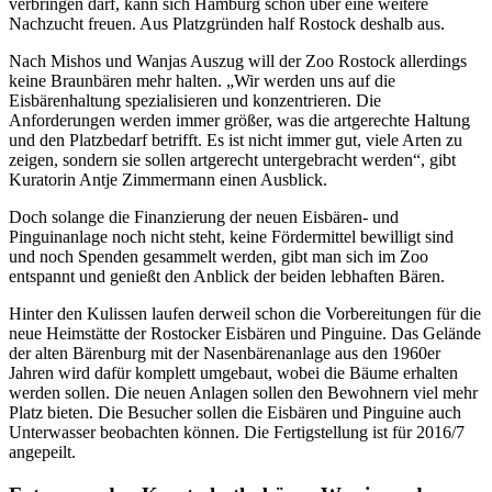
verbringen darf, kann sich Hamburg schon über eine weitere
Nachzucht freuen. Aus Platzgründen half Rostock deshalb aus.
Nach Mishos und Wanjas Auszug will der Zoo Rostock allerdings
keine Braunbären mehr halten. „Wir werden uns auf die
Eisbärenhaltung spezialisieren und konzentrieren. Die
Anforderungen werden immer größer, was die artgerechte Haltung
und den Platzbedarf betrifft. Es ist nicht immer gut, viele Arten zu
zeigen, sondern sie sollen artgerecht untergebracht werden“, gibt
Kuratorin Antje Zimmermann einen Ausblick.
Doch solange die Finanzierung der neuen Eisbären- und
Pinguinanlage noch nicht steht, keine Fördermittel bewilligt sind
und noch Spenden gesammelt werden, gibt man sich im Zoo
entspannt und genießt den Anblick der beiden lebhaften Bären.
Hinter den Kulissen laufen derweil schon die Vorbereitungen für die
neue Heimstätte der Rostocker Eisbären und Pinguine. Das Gelände
der alten Bärenburg mit der Nasenbärenanlage aus den 1960er
Jahren wird dafür komplett umgebaut, wobei die Bäume erhalten
werden sollen. Die neuen Anlagen sollen den Bewohnern viel mehr
Platz bieten. Die Besucher sollen die Eisbären und Pinguine auch
Unterwasser beobachten können. Die Fertigstellung ist für 2016/7
angepeilt.