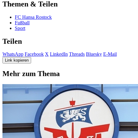
Themen & Teilen
FC Hansa Rostock
Fußball
Sport
Teilen
WhatsApp
Facebook
X
LinkedIn
Threads
Bluesky
E-Mail
Link kopieren
Mehr zum Thema