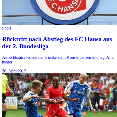
Sport
Rücktritt nach Abstieg des FC Hansa aus
der 2. Bundesliga
Aufsichtsratsvorsitzender Gienke zieht Konsequenzen und legt Amt
nieder
30. April 2012