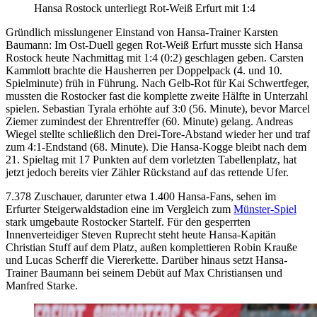
Hansa Rostock unterliegt Rot-Weiß Erfurt mit 1:4
Gründlich misslungener Einstand von Hansa-Trainer Karsten
Baumann: Im Ost-Duell gegen Rot-Weiß Erfurt musste sich Hansa
Rostock heute Nachmittag mit 1:4 (0:2) geschlagen geben. Carsten
Kammlott brachte die Hausherren per Doppelpack (4. und 10.
Spielminute) früh in Führung. Nach Gelb-Rot für Kai Schwertfeger,
mussten die Rostocker fast die komplette zweite Hälfte in Unterzahl
spielen. Sebastian Tyrala erhöhte auf 3:0 (56. Minute), bevor Marcel
Ziemer zumindest der Ehrentreffer (60. Minute) gelang. Andreas
Wiegel stellte schließlich den Drei-Tore-Abstand wieder her und traf
zum 4:1-Endstand (68. Minute). Die Hansa-Kogge bleibt nach dem
21. Spieltag mit 17 Punkten auf dem vorletzten Tabellenplatz, hat
jetzt jedoch bereits vier Zähler Rückstand auf das rettende Ufer.
7.378 Zuschauer, darunter etwa 1.400 Hansa-Fans, sehen im
Erfurter Steigerwaldstadion eine im Vergleich zum
Münster-Spiel
stark umgebaute Rostocker Startelf. Für den gesperrten
Innenverteidiger Steven Ruprecht steht heute Hansa-Kapitän
Christian Stuff auf dem Platz, außen komplettieren Robin Krauße
und Lucas Scherff die Viererkette. Darüber hinaus setzt Hansa-
Trainer Baumann bei seinem Debüt auf Max Christiansen und
Manfred Starke.