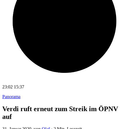
23:02
15:37
Panorama
Verdi ruft erneut zum Streik im ÖPNV
auf
31. Januar 2020
, von
Olaf
·
2 Min. Lesezeit