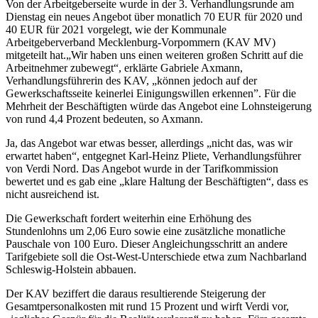
Von der Arbeitgeberseite wurde in der 3. Verhandlungsrunde am
Dienstag ein neues Angebot über monatlich 70 EUR für 2020 und
40 EUR für 2021 vorgelegt, wie der Kommunale
Arbeitgeberverband Mecklenburg-Vorpommern (KAV MV)
mitgeteilt hat.„Wir haben uns einen weiteren großen Schritt auf die
Arbeitnehmer zubewegt“, erklärte Gabriele Axmann,
Verhandlungsführerin des KAV, „können jedoch auf der
Gewerkschaftsseite keinerlei Einigungswillen erkennen”. Für die
Mehrheit der Beschäftigten würde das Angebot eine Lohnsteigerung
von rund 4,4 Prozent bedeuten, so Axmann.
Ja, das Angebot war etwas besser, allerdings „nicht das, was wir
erwartet haben“, entgegnet Karl-Heinz Pliete, Verhandlungsführer
von Verdi Nord. Das Angebot wurde in der Tarifkommission
bewertet und es gab eine „klare Haltung der Beschäftigten“, dass es
nicht ausreichend ist.
Die Gewerkschaft fordert weiterhin eine Erhöhung des
Stundenlohns um 2,06 Euro sowie eine zusätzliche monatliche
Pauschale von 100 Euro. Dieser Angleichungsschritt an andere
Tarifgebiete soll die Ost-West-Unterschiede etwa zum Nachbarland
Schleswig-Holstein abbauen.
Der KAV beziffert die daraus resultierende Steigerung der
Gesamtpersonalkosten mit rund 15 Prozent und wirft Verdi vor,