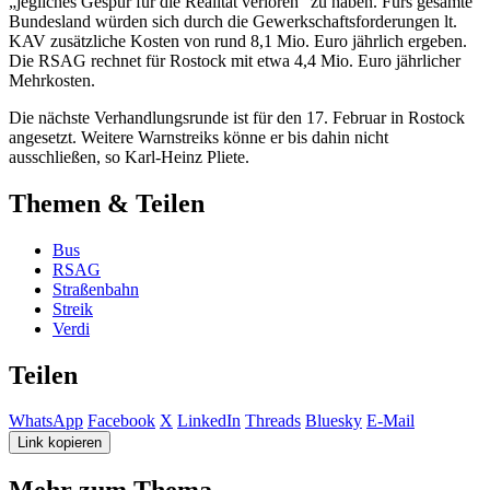
„jegliches Gespür für die Realität verloren“ zu haben. Fürs gesamte
Bundesland würden sich durch die Gewerkschaftsforderungen lt.
KAV zusätzliche Kosten von rund 8,1 Mio. Euro jährlich ergeben.
Die RSAG rechnet für Rostock mit etwa 4,4 Mio. Euro jährlicher
Mehrkosten.
Die nächste Verhandlungsrunde ist für den 17. Februar in Rostock
angesetzt. Weitere Warnstreiks könne er bis dahin nicht
ausschließen, so Karl-Heinz Pliete.
Themen & Teilen
Bus
RSAG
Straßenbahn
Streik
Verdi
Teilen
WhatsApp
Facebook
X
LinkedIn
Threads
Bluesky
E-Mail
Link kopieren